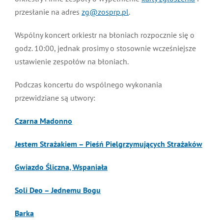
przesłanie na adres
zg@zosprp.pl
.
MDP i DDP
Symbole
Kultura
System OSP
Wspólny koncert orkiestr na błoniach rozpocznie się o
OTWP
Orkiestry
Media
Sport
Forum
godz. 10:00, jednak prosimy o stosownie wcześniejsze
ustawienie zespołów na błoniach.
PNWM
Floriany
Poradnik
Podczas koncertu do wspólnego wykonania
przewidziane są utwory:
Historia
Sklep
Czarna Madonno
Projekty
100-lecie
Jestem Strażakiem – Pieśń Pielgrzymujących Strażaków
Gwiazdo Śliczna, Wspaniała
Soli Deo – Jednemu Bogu
Barka