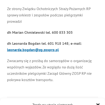
Ze strony Związku Ochotniczych Straży Pożarnych RP
sprawy orkiestr i zespołów podczas pielgrzymki
prowadzi
dh Marian Chmielewski tel. 600 833 303
dh Leonarda Bogdan tel. 601 918 148; e-mail:
leonarda.bogdan@zg.zosprp.pl
Zwracamy się z prośbą do samorządów o organizację
wspólnych wyjazdów. Ze względu na dużą ilość
uczestników pielgrzymki Zarząd Główny ZOSP RP nie
pokrywa kosztów transportu.
24 marca 2023
|
Kategorie:
Aktualności
,
OSP
|
Tagi:
do pobrania
,
nuty
,
Zgoda na użycie ciasteczek