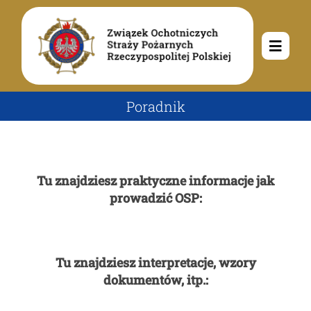
Przejdź
do
zawartości
Toggle
Navig
O nas
Poradnik
Misja i cele
Aktualności
Tu znajdziesz praktyczne informacje jak
Rodowód
Kalendarz wydarzeń
Ochotnicze Straże Pożarne
prowadzić OSP:
Władze
Ogłoszenia
Działalność
Tu znajdziesz interpretacje, wzory
dokumentów, itp.:
Dokumenty
Dzieci i młodzież
Kontakt