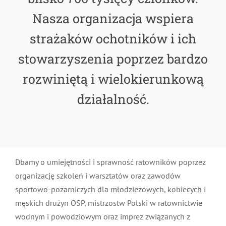
MDP i DDP
Symbole
Kultura
System OSP
Nasza organizacja wspiera
strażaków ochotników i ich
OTWP
Orkiestry
Media
Sport
Forum
stowarzyszenia poprzez bardzo
rozwiniętą i wielokierunkową
PNWM
Floriany
Poradnik
działalność.
Historia
Sklep
Projekty
100-lecie
Dbamy o umiejętności i sprawność ratowników poprzez
organizację szkoleń i warsztatów oraz zawodów
sportowo-pożarniczych dla młodzieżowych, kobiecych i
męskich drużyn OSP, mistrzostw Polski w ratownictwie
wodnym i powodziowym oraz imprez związanych z