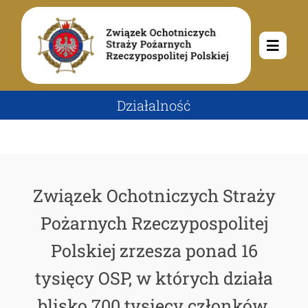
Przejdź
do
zawartości
Toggle
Navig
O nas
Działalność
Misja i cele
Aktualności
Związek Ochotniczych Straży
Rodowód
Kalendarz wydarzeń
Ochotnicze Straże Pożarne
Pożarnych Rzeczypospolitej
Władze
Ogłoszenia
Działalność
Polskiej zrzesza ponad 16
tysięcy OSP, w których działa
Dokumenty
Dzieci i młodzież
Kontakt
blisko 700 tysięcy członków.