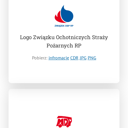
Logo Związku Ochotniczych Straży
Pożarnych RP
Pobierz:
infromacje
CDR
JPG
PNG