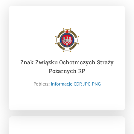
Znak Związku Ochotniczych Straży
Pożarnych RP
Pobierz:
informacje
CDR
JPG
PNG