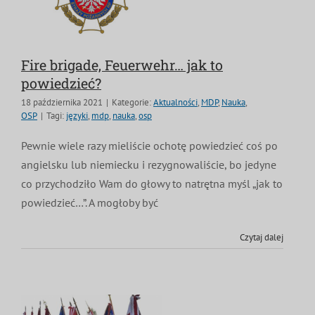
Fire brigade, Feuerwehr… jak to
powiedzieć?
18 października 2021
|
Kategorie:
Aktualności
,
MDP
,
Nauka
,
OSP
|
Tagi:
języki
,
mdp
,
nauka
,
osp
Pewnie wiele razy mieliście ochotę powiedzieć coś po
angielsku lub niemiecku i rezygnowaliście, bo jedyne
co przychodziło Wam do głowy to natrętna myśl „jak to
powiedzieć…”. A mogłoby być
Czytaj dalej