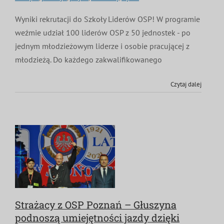
MDP i DDP
Symbole
Kultura
System OSP
Wyniki rekrutacji do Szkoły Liderów OSP! W programie
weźmie udział 100 liderów OSP z 50 jednostek - po
OTWP
Orkiestry
Media
Sport
jednym młodzieżowym liderze i osobie pracującej z
Forum
młodzieżą. Do każdego zakwalifikowanego
PNWM
Floriany
Poradnik
Czytaj dalej
Historia
Sklep
Projekty
100-lecie
Strażacy z OSP Poznań – Głuszyna
podnoszą umiejętności jazdy dzięki