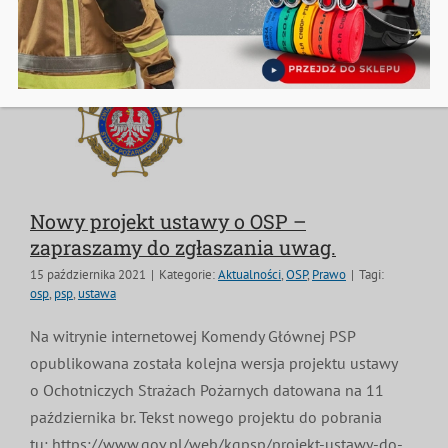
Nowy projekt ustawy o OSP –
zapraszamy do zgłaszania uwag.
15 października 2021
|
Kategorie:
Aktualności
,
OSP
,
Prawo
|
Tagi:
osp
,
psp
,
ustawa
Na witrynie internetowej Komendy Głównej PSP
opublikowana została kolejna wersja projektu ustawy
o Ochotniczych Strażach Pożarnych datowana na 11
października br. Tekst nowego projektu do pobrania
tu: https://www.gov.pl/web/kgpsp/projekt-ustawy-do-