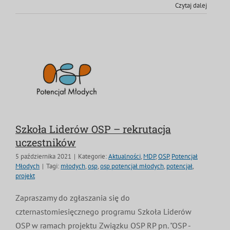
Czytaj dalej
Szkoła Liderów OSP – rekrutacja
uczestników
5 października 2021
|
Kategorie:
Aktualności
,
MDP
,
OSP
,
Potencjał
Młodych
|
Tagi:
młodych
,
osp
,
osp potencjał młodych
,
potencjał
,
projekt
Zapraszamy do zgłaszania się do
czternastomiesięcznego programu Szkoła Liderów
OSP w ramach projektu Związku OSP RP pn. "OSP -