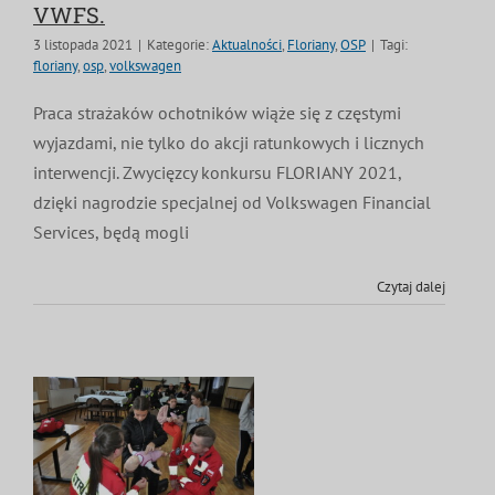
VWFS.
3 listopada 2021
|
Kategorie:
Aktualności
,
Floriany
,
OSP
|
Tagi:
floriany
,
osp
,
volkswagen
Praca strażaków ochotników wiąże się z częstymi
wyjazdami, nie tylko do akcji ratunkowych i licznych
interwencji. Zwycięzcy konkursu FLORIANY 2021,
dzięki nagrodzie specjalnej od Volkswagen Financial
Services, będą mogli
Czytaj dalej