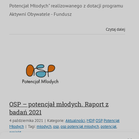
Potencjał Młodych" realizowanego z dotacji programu
Aktywni Obywatele - Fundusz
Czytaj dalej
OSP – potencjał młodych. Raport z
badań 2021
4 października 2021
|
Kategorie:
Aktualności
,
MDP
,
OSP
,
Potencjał
Młodych
|
Tagi:
młodych
,
osp
,
osp potencjał młodych
,
potencjał
,
projekt