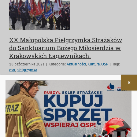
XX Małopolska Pielgrzymka Strażaków
do Sanktuarium Bożego Miłosierdzia w
Krakowskich Łagiewnikach.
18 października 2021
|
Kategorie:
Aktualności
,
Kultura
,
OSP
|
Tagi:
osp
,
pielgrzymka
W dniu 17 października 2021 roku w odbyła się XX
Małopolska Pielgrzymka Strażaków do Sanktuarium
Bożego Miłosierdzia w Krakowskich Łagiewnikach
połączona z Wojewódzkimi Obchodami 100-Lecia
Związku Ochotniczych Straży Pożarnych
Czytaj dalej