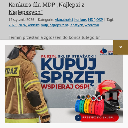
Konkurs dla MDP „Najlepsi z
Najlepszych”
17 stycznia 2026
|
Kategorie:
Aktualności
,
Konkurs
,
MDP
,
OSP
|
Tagi:
2025
,
2026
,
konkurs
,
mdp
,
najlepsi z najlepszych
,
wzorowa
Termin przesłania zgłoszeń do końca lutego br.
Czytaj dalej
Teczka Zdrowia dla Seniora – MDP w
akcji