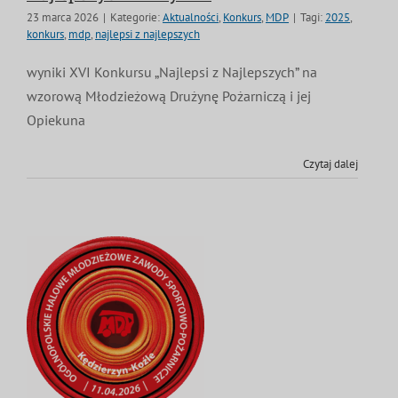
23 marca 2026
|
Kategorie:
Aktualności
,
Konkurs
,
MDP
|
Tagi:
2025
,
konkurs
,
mdp
,
najlepsi z najlepszych
wyniki XVI Konkursu „Najlepsi z Najlepszych” na
wzorową Młodzieżową Drużynę Pożarniczą i jej
Opiekuna
Czytaj dalej