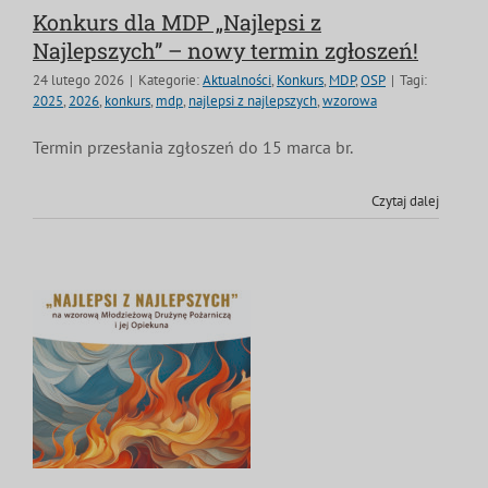
Konkurs dla MDP „Najlepsi z
Najlepszych” – nowy termin zgłoszeń!
24 lutego 2026
|
Kategorie:
Aktualności
,
Konkurs
,
MDP
,
OSP
|
Tagi:
2025
,
2026
,
konkurs
,
mdp
,
najlepsi z najlepszych
,
wzorowa
Termin przesłania zgłoszeń do 15 marca br.
Czytaj dalej