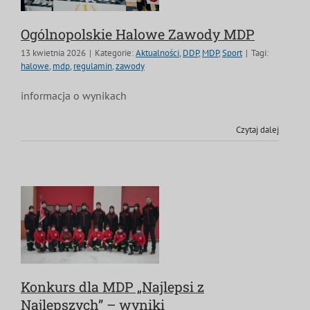
MDP i DDP
Symbole
Kultura
System OSP
Ogólnopolskie Halowe Zawody MDP
13 kwietnia 2026
|
Kategorie:
Aktualności
,
DDP
,
MDP
,
Sport
|
Tagi:
OTWP
Orkiestry
Media
Sport
Forum
halowe
,
mdp
,
regulamin
,
zawody
informacja o wynikach
PNWM
Floriany
Poradnik
Czytaj dalej
Historia
Sklep
Projekty
100-lecie
Konkurs dla MDP „Najlepsi z
Najlepszych” – wyniki