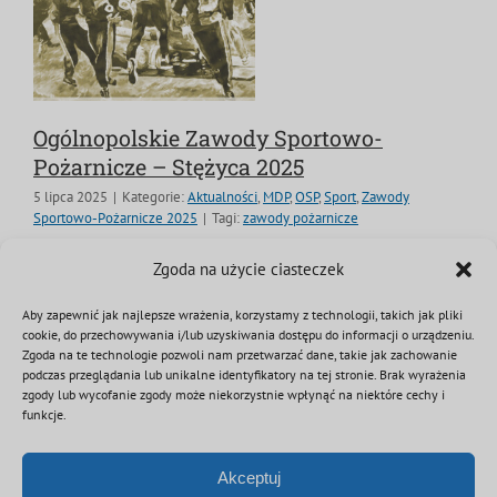
Ogólnopolskie Zawody Sportowo-
Pożarnicze – Stężyca 2025
5 lipca 2025
|
Kategorie:
Aktualności
,
MDP
,
OSP
,
Sport
,
Zawody
Sportowo-Pożarnicze 2025
|
Tagi:
zawody pożarnicze
Ogólnopolskie Zawody Sportowo-Pożarnicze w
Zgoda na użycie ciasteczek
Stężycy – eliminacje do Międzynarodowej Olimpiady
Aby zapewnić jak najlepsze wrażenia, korzystamy z technologii, takich jak pliki
CTIF
cookie, do przechowywania i/lub uzyskiwania dostępu do informacji o urządzeniu.
Zgoda na te technologie pozwoli nam przetwarzać dane, takie jak zachowanie
podczas przeglądania lub unikalne identyfikatory na tej stronie. Brak wyrażenia
Czytaj dalej
zgody lub wycofanie zgody może niekorzystnie wpłynąć na niektóre cechy i
funkcje.
Akceptuj
Kolejny
1
2