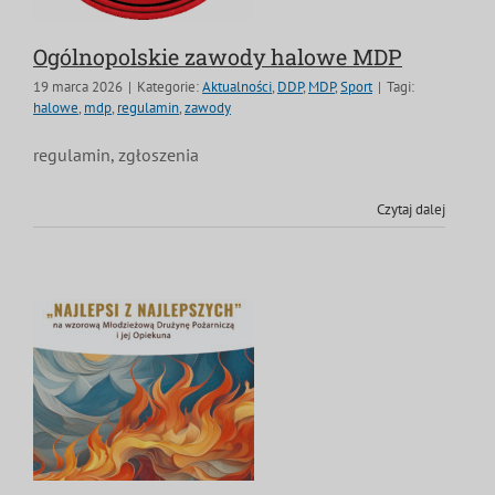
Ogólnopolskie zawody halowe MDP
19 marca 2026
|
Kategorie:
Aktualności
,
DDP
,
MDP
,
Sport
|
Tagi:
halowe
,
mdp
,
regulamin
,
zawody
regulamin, zgłoszenia
Czytaj dalej