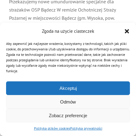
Przekazujemy nowe umundurowanie specjalne dla
MDP i DDP
Symbole
Kultura
System OSP
strażaków OSP Bądecz W remizie Ochotniczej Straży
Pożarnej w miejscowości Bądecz (gm. Wysoka, pow.
pilski, woj. wielkopolskie) zapalił się piec. Pożar strawił
OTWP
Orkiestry
Media
Sport
Forum
Zgoda na użycie ciasteczek
siedzibę strażaków,
Aby zapewnić jak najlepsze wrażenia, korzystamy z technologii, takich jak pliki
PNWM
Floriany
Poradnik
Czytaj dalej
cookie, do przechowywania i/lub uzyskiwania dostępu do informacji o urządzeniu.
Zgoda na te technologie pozwoli nam przetwarzać dane, takie jak zachowanie
podczas przeglądania lub unikalne identyfikatory na tej stronie. Brak wyrażenia
zgody lub wycofanie zgody może niekorzystnie wpłynąć na niektóre cechy i
Historia
Sklep
funkcje.
Akceptuj
Projekty
100-lecie
© Copyright 2012 - 2026 | Związek OSP RP
Archiwalna wersja strony
Odmów
Zobacz preferencje
Polityka plików cookies
Polityka prywatności