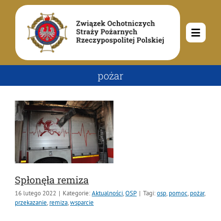
Przejdź
do
zawartości
Toggle
Navig
O nas
pożar
Misja i cele
Aktualności
Rodowód
Kalendarz wydarzeń
Ochotnicze Straże Pożarne
Władze
Ogłoszenia
Działalność
Spłonęła remiza
16 lutego 2022
|
Kategorie:
Aktualności
,
OSP
|
Tagi:
osp
,
pomoc
,
pożar
,
Dokumenty
Dzieci i młodzież
Kontakt
przekazanie
,
remiza
,
wsparcie