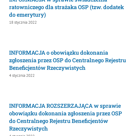
ratowniczego dla strażaka OSP (tzw.
MDP i DDP
Symbole
Kultura
System OSP
dodatek do emerytury)
18 stycznia 2022
OTWP
Orkiestry
Media
Sport
Forum
PNWM
Floriany
Poradnik
INFORMACJA o obowiązku dokonania
zgłoszenia przez OSP do Centralnego
Rejestru Beneficjentów Rzeczywistych
Historia
Sklep
4 stycznia 2022
Projekty
100-lecie
INFORMACJA ROZSZERZAJĄCA w sprawie
obowiązku dokonania zgłoszenia przez OSP
do Centralnego Rejestru Beneficjentów
Rzeczywistych
4 stycznia 2022