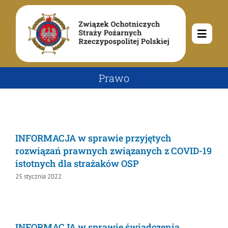
Przejdź
do
zawartości
Toggle
Navigat
O nas
Prawo
Misja i cele
Aktualności
INFORMACJA w sprawie przyjętych
Rodowód
Kalendarz wydarzeń
Ochotnicze Straże Pożarne
rozwiązań prawnych związanych z COVID-
19 istotnych dla strażaków OSP
Władze
Ogłoszenia
25 stycznia 2022
Działalność
Dokumenty
Dzieci i młodzież
Kontakt
INFORMACJA w sprawie świadczenia