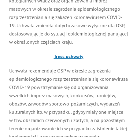
kolegialnych władz oraz organizowania imprez
MDP i DDP
Symbole
Kultura
System OSP
masowych w okresie zagrożenia epidemiologicznego
rozprzestrzeniania się zakażeń koronawirusem COVID-
19. Uchwała zmieniła dotychczasowe wytyczne dla OSP,
OTWP
Orkiestry
Media
Sport
Forum
dostosowując je do sytuacji epidemiologicznej panującej
w określonych częściach kraju.
PNWM
Floriany
Poradnik
Treść uchwały
Historia
Sklep
Uchwała rekomenduje OSP w okresie zagrożenia
epidemiologicznego rozprzestrzeniania się koronawirusa
COVID-19 powstrzymanie się od organizowania
Projekty
100-lecie
wszelkich imprez masowych, konkursów, turniejów,
obozów, zawodów sportowo-pożarniczych, wydarzeń
kulturalnych itp. w przypadku, gdyby miały one miejsce
w tzw. obszarach czerwonych i żółtych, a na pozostałym
terenie organizowanie ich w przypadku zaistnienie takiej
konieczności i z poszanowaniem wymogów