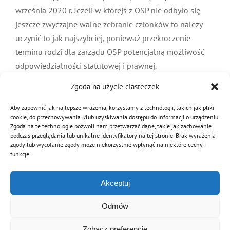
września 2020 r. Jeżeli w którejś z OSP nie odbyło się
jeszcze zwyczajne walne zebranie członków to należy
uczynić to jak najszybciej, ponieważ przekroczenie
terminu rodzi dla zarządu OSP potencjalną możliwość
odpowiedzialności statutowej i prawnej.
Przeprowadzenie obrad walnych zebrań członków, np.
Zgoda na użycie ciasteczek
zdalnie, nie powinno nastręczać istotnych problemów
logistycznych.
Aby zapewnić jak najlepsze wrażenia, korzystamy z technologii, takich jak pliki
cookie, do przechowywania i/lub uzyskiwania dostępu do informacji o urządzeniu.
Zgoda na te technologie pozwoli nam przetwarzać dane, takie jak zachowanie
informację przygotował
podczas przeglądania lub unikalne identyfikatory na tej stronie. Brak wyrażenia
adw. Krzysztof M. Miazga
zgody lub wycofanie zgody może niekorzystnie wpłynąć na niektóre cechy i
funkcje.
1 X 2020 r.
Akceptuj
Odmów
Zobacz preferencje