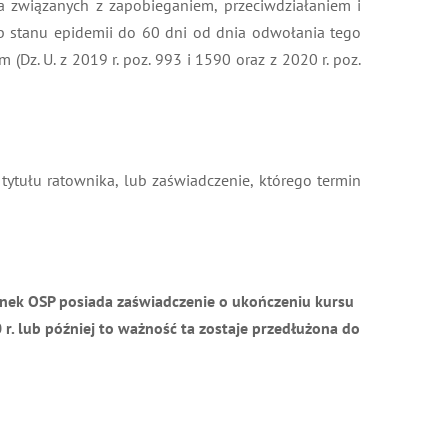
a związanych z zapobieganiem, przeciwdziałaniem i
ub stanu epidemii do 60 dni od dnia odwołania tego
z. U. z 2019 r. poz. 993 i 1590 oraz z 2020 r. poz.
ytułu ratownika, lub zaświadczenie, którego termin
łonek OSP posiada zaświadczenie o ukończeniu kursu
r. lub później to ważność ta zostaje przedłużona do