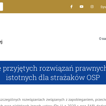
Sy
O na
przyjętych rozwiązań prawnych
istotnych dla strażaków OSP
 szczególnych rozwiązaniach związanych z zapobieganiem, przec
h oraz niektórych innych ustaw (Dz. U. z 2020 r. poz. 568) doda