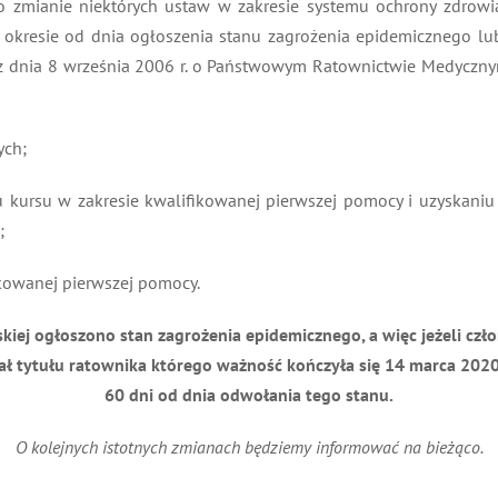
 o zmianie niektórych ustaw w zakresie systemu ochrony zdrowi
w okresie od dnia ogłoszenia stanu zagrożenia epidemicznego l
dnia 8 września 2006 r. o Państwowym Ratownictwie Medycznym (D
ych;
 kursu w zakresie kwalifikowanej pierwszej pomocy i uzyskaniu t
;
ikowanej pierwszej pomocy.
skiej ogłoszono stan zagrożenia epidemicznego, a więc jeżeli cz
ał tytułu ratownika którego ważność kończyła się 14 marca 2020 
60 dni od dnia odwołania tego stanu.
O kolejnych istotnych zmianach będziemy informować na bieżąco.