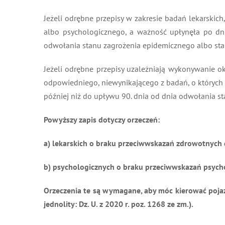
Jeżeli odrębne przepisy w zakresie badań lekarskic
albo psychologicznego, a ważność upłynęła po dni
odwołania stanu zagrożenia epidemicznego albo sta
Jeżeli odrębne przepisy uzależniają wykonywanie 
odpowiedniego, niewynikającego z badań, o których 
później niż do upływu 90. dnia od dnia odwołania s
Powyższy zapis dotyczy orzeczeń:
a) lekarskich o braku przeciwwskazań zdrowotnych
b) psychologicznych o braku przeciwwskazań psyc
Orzeczenia te są wymagane, aby móc kierować pojazd
jednolity: Dz. U. z 2020 r. poz. 1268 ze zm.).