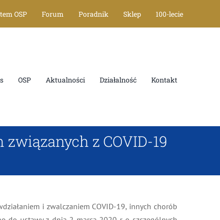
stem OSP
Forum
Poradnik
Sklep
100-lecie
s
OSP
Aktualności
Działalność
Kontakt
 związanych z COVID-19
iwdziałaniem i zwalczaniem COVID-19, innych chorób
no do ustawy z dnia 2 marca 2020 r. o szczególnych