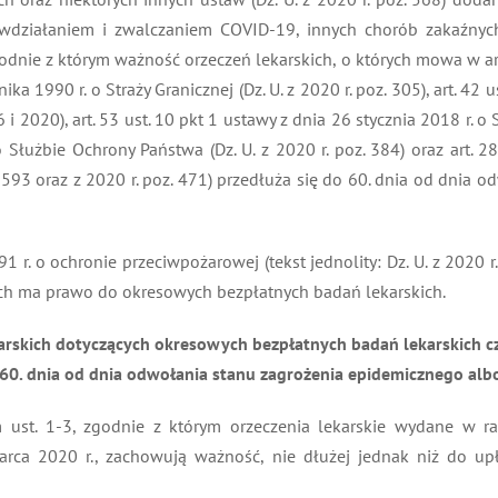
iwdziałaniem i zwalczaniem COVID-19, innych chorób zakaźnych
k zgodnie z którym ważność orzeczeń lekarskich, o których mowa w art
rnika 1990 r. o Straży Granicznej (Dz. U. z 2020 r. poz. 305), art. 4
 i 2020), art. 53 ust. 10 pkt 1 ustawy z dnia 26 stycznia 2018 r. o S
 Służbie Ochrony Państwa (Dz. U. z 2020 r. poz. 384) oraz art. 28
 1593 oraz z 2020 r. poz. 471) przedłuża się do 60. dnia od dnia
91 r. o ochronie przeciwpożarowej (tekst jednolity: Dz. U. z 2020 r
ych ma prawo do okresowych bezpłatnych badań lekarskich.
rskich dotyczących okresowych bezpłatnych badań lekarskich cz
60. dnia od dnia odwołania stanu zagrożenia epidemicznego albo
 ust. 1-3, zgodnie z którym orzeczenia lekarskie wydane w r
marca 2020 r., zachowują ważność, nie dłużej jednak niż do u