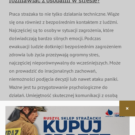
rozmawiać z osobami w stresie?
Praca strażaka to nie tylko działania techniczne. Wiąże
się ona również z bezpośrednim kontaktem z ludźmi.
Najczęściej są to osoby w sytuacji zagrożenia, które
doświadczają bardzo silnych emocji. Podczas
ewakuacji ludzie dotknięci bezpośrednim zagrożeniem
zdrowia lub życia przeżywają ogromny stres,
najczęściej nieporównywalny do wcześniejszych. Może
on prowadzić do irracjonalnych zachowań,
niemożności podjęcia decyzji lub nawet ataku paniki.
Ważne jest tu przygotowanie psychologiczne do
działań. Umiejętność skutecznej komunikacji z osobą
przeżywającą stres i strach jest kluczowa w
odpowiedniej pracy strażaka ratownika.