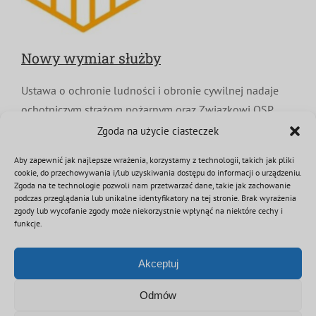
Nowy wymiar służby
Ustawa o ochronie ludności i obronie cywilnej nadaje
ochotniczym strażom pożarnym oraz Związkowi OSP
RP formalny status podmiotów ochrony ludności,
Zgoda na użycie ciasteczek
integrując je w jeden, spójny system krajowy. Nowe
Aby zapewnić jak najlepsze wrażenia, korzystamy z technologii, takich jak pliki
prawo definiuje szereg precyzyjnych i kluczowych
cookie, do przechowywania i/lub uzyskiwania dostępu do informacji o urządzeniu.
obowiązków dla najważniejszych osób pełniących
Zgoda na te technologie pozwoli nam przetwarzać dane, takie jak zachowanie
podczas przeglądania lub unikalne identyfikatory na tej stronie. Brak wyrażenia
kluczowe funkcje w tych organizacjach, znacząco
zgody lub wycofanie zgody może niekorzystnie wpłynąć na niektóre cechy i
poszerzając ich dotychczasową rolę.
funkcje.
Akceptuj
Odmów