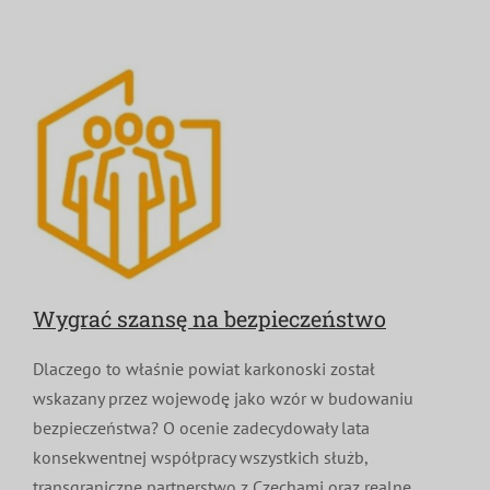
MDP i DDP
Symbole
Kultura
System OSP
OTWP
Orkiestry
Media
Sport
Forum
PNWM
Floriany
Poradnik
Historia
Sklep
Wygrać szansę na bezpieczeństwo
Projekty
100-lecie
Dlaczego to właśnie powiat karkonoski został
wskazany przez wojewodę jako wzór w budowaniu
bezpieczeństwa? O ocenie zadecydowały lata
konsekwentnej współpracy wszystkich służb,
transgraniczne partnerstwo z Czechami oraz realne