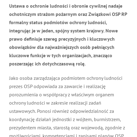
Ustawa o ochronie ludności i obronie cywilnej nadaje
MDP i DDP
Symbole
Kultura
System OSP
ochotniczym strażom pożarnym oraz Związkowi OSP
RP formalny status podmiotów ochrony ludności,
OTWP
Orkiestry
Media
Sport
Forum
integrując je w jeden, spójny system krajowy. Nowe
prawo definiuje szereg precyzyjnych i kluczowych
obowiązków dla najważniejszych osób pełniących
PNWM
Floriany
Poradnik
kluczowe funkcje w tych organizacjach, znacząco
poszerzając ich dotychczasową rolę.
Historia
Sklep
Jako osoba zarządzająca podmiotem ochrony ludności
prezes OSP odpowiada za zawarcie i realizację
Projekty
100-lecie
porozumienia o współpracy z właściwym organem
ochrony ludności w zakresie realizacji zadań
ustawowych. Ponosi również odpowiedzialność za
koordynację działań jednostki z wójtem, burmistrzem,
prezydentem miasta, starostą oraz wojewodą, zgodnie
z możliwościami, kompetencjami i zapisami planów