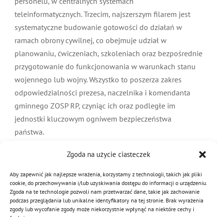
wojewodą. Drugim filarem jest konieczność
formalnego ewidencjonowania wszystkich zasobów, w
tym sprzętu i personelu, w centralnych systemach
teleinformatycznych. Trzecim, najszerszym filarem jest
systematyczne budowanie gotowości do działań w
ramach obrony cywilnej, co obejmuje udział w
planowaniu, ćwiczeniach, szkoleniach oraz
bezpośrednie przygotowanie do funkcjonowania w
warunkach stanu wojennego lub wojny. Wszystko to
poszerza zakres odpowiedzialności prezesa,
naczelnika i komendanta gminnego ZOSP RP, czyniąc
Zgoda na użycie ciasteczek
ich oraz podległe im jednostki kluczowym ogniwem
bezpieczeństwa państwa.
Aby zapewnić jak najlepsze wrażenia, korzystamy z technologii, takich jak pliki
cookie, do przechowywania i/lub uzyskiwania dostępu do informacji o urządzeniu.
Zgoda na te technologie pozwoli nam przetwarzać dane, takie jak zachowanie
3 listopada 2025
|
Kategorie:
OLiOC
podczas przeglądania lub unikalne identyfikatory na tej stronie. Brak wyrażenia
zgody lub wycofanie zgody może niekorzystnie wpłynąć na niektóre cechy i