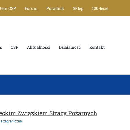
tem OSP
Forum
Poradnik
Sklep
100-lecie
OSP
Aktualności
Działalność
Kontakt
eckim Związkiem Straży Pożarnych
 zagraniczna