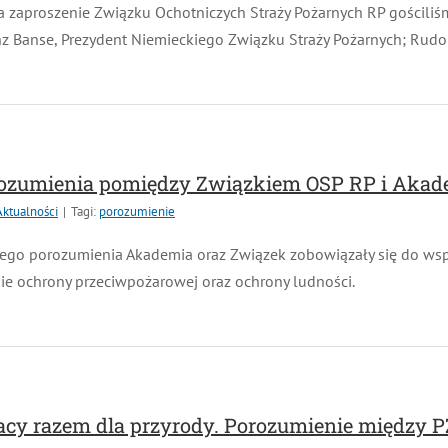
 zaproszenie Związku Ochotniczych Straży Pożarnych RP gościliśm
z Banse, Prezydent Niemieckiego Związku Straży Pożarnych; Rudolf
ozumienia pomiędzy Związkiem OSP RP i Akade
tualności
|
Tagi:
porozumienie
go porozumienia Akademia oraz Związek zobowiązały się do wspó
ie ochrony przeciwpożarowej oraz ochrony ludności.
acy razem dla przyrody. Porozumienie między P