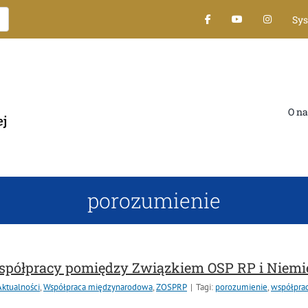
Sys
O nas
porozumienie
półpracy pomiędzy Związkiem OSP RP i Niemi
tualności
,
Współpraca międzynarodowa
,
ZOSPRP
|
Tagi:
porozumienie
,
współpraca