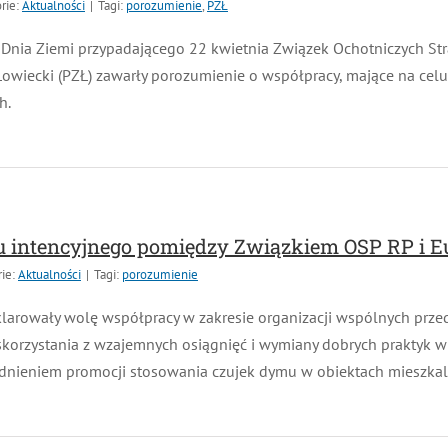
ie:
Aktualności
|
Tagi:
porozumienie
,
PZŁ
nia Ziemi przypadającego 22 kwietnia Związek Ochotniczych Straż
owiecki (PZŁ) zawarły porozumienie o współpracy, mające na cel
.
u intencyjnego pomiędzy Związkiem OSP RP i Eur
e:
Aktualności
|
Tagi:
porozumienie
arowały wolę współpracy w zakresie organizacji wspólnych przed
korzystania z wzajemnych osiągnięć i wymiany dobrych praktyk w
ieniem promocji stosowania czujek dymu w obiektach mieszkalny