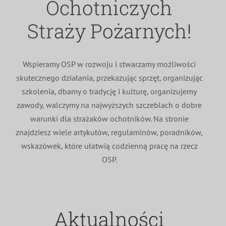
Ochotniczych
MDP i DDP
Symbole
Kultura
System OSP
Straży Pożarnych!
OTWP
Orkiestry
Media
Sport
Forum
Wspieramy OSP w rozwoju i stwarzamy możliwości
skutecznego działania, przekazując sprzęt, organizując
PNWM
Floriany
Poradnik
szkolenia, dbamy o tradycję i kulturę, organizujemy
zawody, walczymy na najwyższych szczeblach o dobre
Historia
Sklep
warunki dla strażaków ochotników. Na stronie
znajdziesz wiele artykułów, regulaminów, poradników,
wskazówek, które ułatwią codzienną pracę na rzecz
Projekty
100-lecie
OSP.
Aktualności