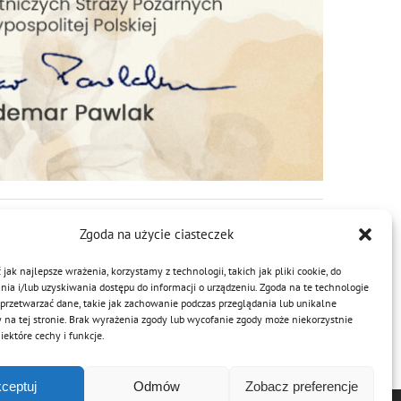
Zgoda na użycie ciasteczek
jak najlepsze wrażenia, korzystamy z technologii, takich jak pliki cookie, do
a i/lub uzyskiwania dostępu do informacji o urządzeniu. Zgoda na te technologie
przetwarzać dane, takie jak zachowanie podczas przeglądania lub unikalne
Facebook
Twitter
Reddit
LinkedIn
WhatsApp
Tumblr
Pinterest
Vk
Email
y na tej stronie. Brak wyrażenia zgody lub wycofanie zgody może niekorzystnie
ektóre cechy i funkcje.
ceptuj
Odmów
Zobacz preferencje