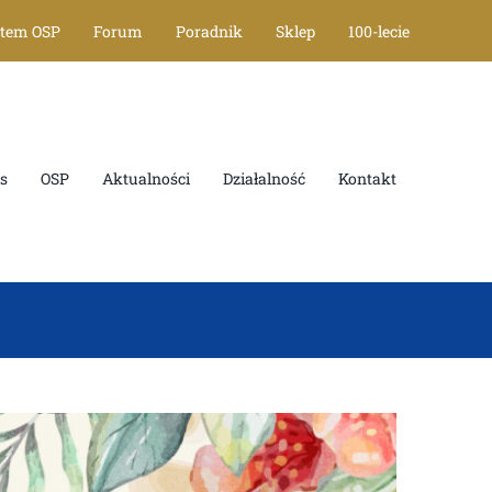
tem OSP
Forum
Poradnik
Sklep
100-lecie
OSP
Aktualności
Działalność
Kontakt