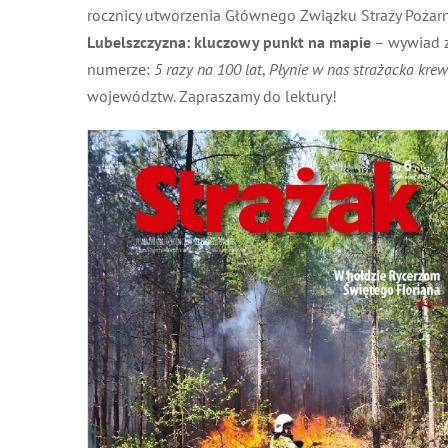
rocznicy utworzenia Głównego Związku Straży Pożarn
Lubelszczyzna: kluczowy punkt na mapie
– wywiad z
numerze:
5 razy na 100 lat
,
Płynie w nas strażacka krew
,
województw. Zapraszamy do lektury!