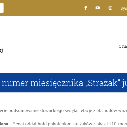
Sys
O nas
umer miesięcznika „Strażak” ju
 podsumowanie strażackiego święta, relacje z obchodów ważnych 
ana
– Senat oddał hołd pokoleniom strażaków z okazji 110. roczn