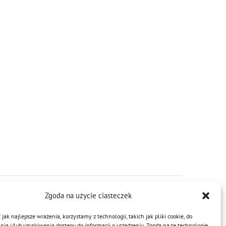
Zgoda na użycie ciasteczek
jak najlepsze wrażenia, korzystamy z technologii, takich jak pliki cookie, do
a i/lub uzyskiwania dostępu do informacji o urządzeniu. Zgoda na te technologie