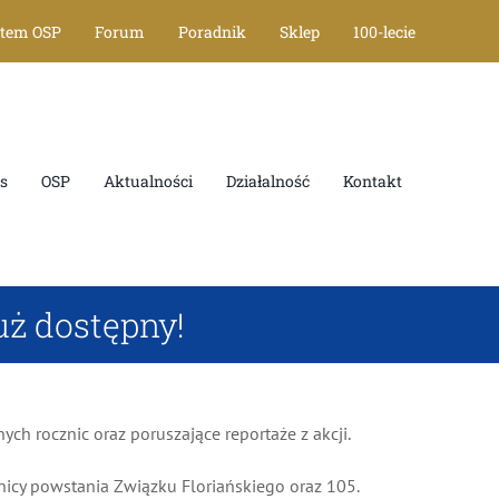
tem OSP
Forum
Poradnik
Sklep
100-lecie
OSP
Aktualności
Działalność
Kontakt
ż dostępny!
rocznic oraz poruszające reportaże z akcji.
icy powstania Związku Floriańskiego oraz 105.