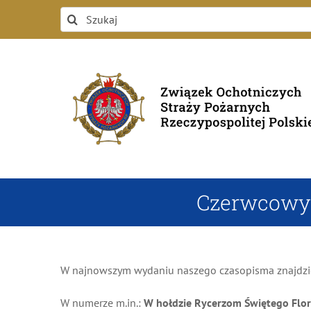
Przejdź
Szukaj
do
zawartości
Czerwcowy n
W najnowszym wydaniu naszego czasopisma znajdziecie
W numerze m.in.:
W hołdzie Rycerzom Świętego Flori