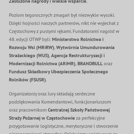
Zasłużone nagrody i wielkie wsparcie.
Poziom tegorocznych zmagań był niezwykle wysoki.
Dzięki hojności naszych partnerów, nikt nie wyjechał z
Częstochowy z pustymi rękami. Fundatorami nagród w
48. edycji OTWP byli:
Ministerstwo Rolnictwa i
Rozwoju Wsi (MRiRW)
,
Wytwórnia Umundurowania
Strażackiego (WUS)
,
Agencja Restrukturyzacji i
Modernizacji Rolnictwa (ARiMR)
,
BRANDBULL
oraz
Fundusz Składkowy Ubezpieczenia Społecznego
Rolników (FSUSR)
.
Organizatorzy oraz Jury składają serdeczne
podziękowania Komendantowi, funkcjonariuszom
oraz pracownikom
Centralnej Szkoły Państwowej
Straży Pożarnej w Częstochowie
za perfekcyjne
przygotowanie logistyczne, merytoryczne i stworzenie
niezapomnianej atmosfery. Dziękujemy opiekunom za