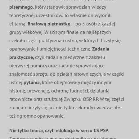
pisemnego
, który stanowił sprawdzian wiedzy
teoretycznej uczestników. To właśnie on wyłonił
elitarną,
finałową piętnastkę
– po 5 osób z każdej
grupy wiekowej. W ścisłym finale na najlepszych
czekała część praktyczna i ustna, w których liczyły się
opanowanie i umiejętności techniczne.
Zadania
praktyczne,
czyli zadanie medyczne z zakresu
pierwszej pomocy oraz zadanie sprawdzające
znajomość sprzętu do działań ratowniczych, a w części
ustnej
pytania,
które obejmowały między innymi
historię, prewencję, ochronę ludności, działania
ratownicze oraz strukturę Związku OSP RP. W tej części
zmagań liczyły się już nie tylko sekundy i wiedza, ale
też ogromne opanowanie.
Nie tylko teoria, czyli edukacja w sercu CS PSP.
Tegoroczna edycja mocno postawiła na praktyczny