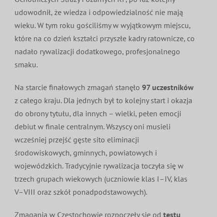
MDP i DDP
udowodnił, że wiedza i odpowiedzialność nie mają
Symbole
Kultura
System OSP
wieku. W tym roku gościliśmy w wyjątkowym miejscu,
które na co dzień kształci przyszłe kadry ratownicze, co
OTWP
Orkiestry
Media
Sport
Forum
nadało rywalizacji dodatkowego, profesjonalnego
smaku.
PNWM
Floriany
Poradnik
Na starcie finałowych zmagań stanęło
97 uczestników
z całego kraju. Dla jednych był to kolejny start i okazja
Historia
Sklep
do obrony tytułu, dla innych – wielki, pełen emocji
debiut w finale centralnym. Wszyscy oni musieli
wcześniej przejść gęste sito eliminacji
Projekty
100-lecie
środowiskowych, gminnych, powiatowych i
wojewódzkich. Tradycyjnie rywalizacja toczyła się w
trzech grupach wiekowych (uczniowie klas I–IV, klas
V–VIII oraz szkół ponadpodstawowych).
Zmagania w Częstochowie rozpoczęły się od
testu