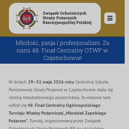
Przejdź
do
zawartości
Toggle
Navigat
O nas
Młodość, pasja i profesjonalizm. Za
nami 48. Finał Centralny OTWP w
Częstochowie!
Misja i cele
Aktualności
Rodowód
Kalendarz wydarzeń
Ochotnicze Straże Pożarne
W dniach
29–31 maja 2026 roku
Centralna Szkoła
Państwowej Straży Pożarnej w Częstochowie stała się
stolicą młodzieżowego pożarnictwa. To właśnie tam
Władze
Ogłoszenia
Działalność
odbył się
48. Finał Centralny Ogólnopolskiego
Turnieju Wiedzy Pożarniczej „Młodzież Zapobiega
Dokumenty
Dzieci i młodzież
Kontakt
Pożarom”
. Turniej, organizowany przez Związek
Ochotniczych Straży Pożarnych RP, po raz kolejny