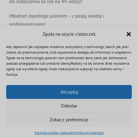
Do zobaczenia za rok na 49. edycji!
Młodzież zapobiega pożarom – z pasją, wiedzą i
profesjonalizmem!
Zgoda na użycie ciasteczek
Aby zapewnić jak najlepsze wrażenia, korzystamy z technologii, takich jak pliki
9 czerwca 2026
|
Kategorie:
Aktualności
,
OTWP
cookie, do przechowywania i/lub uzyskiwania dostępu do informacji o urządzeniu.
Zgoda na te technologie pozwoli nam przetwarzać dane, takie jak zachowanie
podczas przeglądania lub unikalne identyfikatory na tej stronie. Brak wyrażenia
zgody lub wycofanie zgody może niekorzystnie wpłynąć na niektóre cechy i
funkcje.
Podziel się tą informacją
Akceptuj
Facebook
Twitter
Reddit
LinkedIn
WhatsApp
Tumblr
Pinterest
Vk
Email
Odmów
Zobacz preferencje
Polityka plików cookies
Polityka prywatności
© Copyright 2012 - 2026 | Związek OSP RP