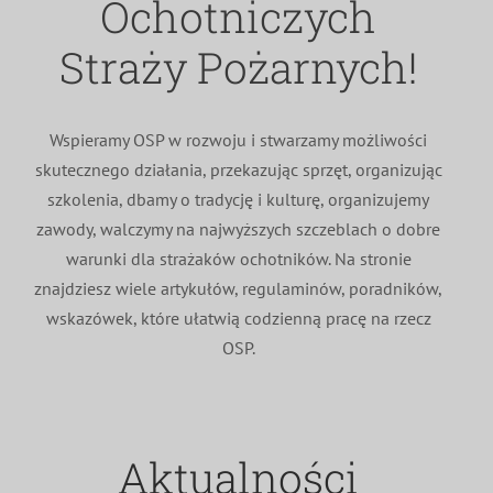
Ochotniczych
MDP i DDP
Symbole
Kultura
System OSP
Straży Pożarnych!
OTWP
Orkiestry
Media
Sport
Forum
Wspieramy OSP w rozwoju i stwarzamy możliwości
skutecznego działania, przekazując sprzęt, organizując
PNWM
Floriany
Poradnik
szkolenia, dbamy o tradycję i kulturę, organizujemy
zawody, walczymy na najwyższych szczeblach o dobre
Historia
Sklep
warunki dla strażaków ochotników. Na stronie
znajdziesz wiele artykułów, regulaminów, poradników,
wskazówek, które ułatwią codzienną pracę na rzecz
Projekty
100-lecie
OSP.
Aktualności