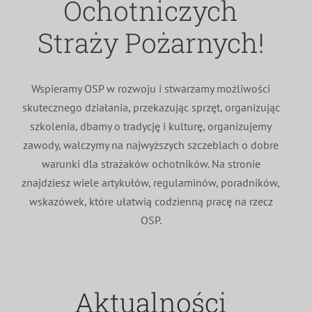
Ochotniczych
MDP i DDP
Symbole
Kultura
System OSP
Straży Pożarnych!
OTWP
Orkiestry
Media
Sport
Forum
Wspieramy OSP w rozwoju i stwarzamy możliwości
skutecznego działania, przekazując sprzęt, organizując
PNWM
Floriany
Poradnik
szkolenia, dbamy o tradycję i kulturę, organizujemy
zawody, walczymy na najwyższych szczeblach o dobre
Historia
Sklep
warunki dla strażaków ochotników. Na stronie
znajdziesz wiele artykułów, regulaminów, poradników,
wskazówek, które ułatwią codzienną pracę na rzecz
Projekty
100-lecie
OSP.
Aktualności