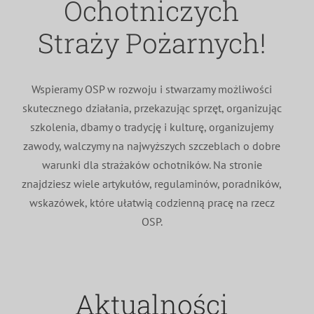
Ochotniczych
MDP i DDP
Symbole
Kultura
System OSP
Straży Pożarnych!
OTWP
Orkiestry
Media
Sport
Forum
Wspieramy OSP w rozwoju i stwarzamy możliwości
skutecznego działania, przekazując sprzęt, organizując
PNWM
Floriany
Poradnik
szkolenia, dbamy o tradycję i kulturę, organizujemy
zawody, walczymy na najwyższych szczeblach o dobre
Historia
Sklep
warunki dla strażaków ochotników. Na stronie
znajdziesz wiele artykułów, regulaminów, poradników,
wskazówek, które ułatwią codzienną pracę na rzecz
Projekty
100-lecie
OSP.
Aktualności