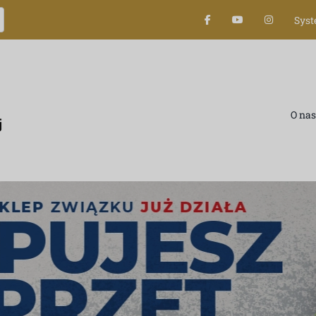
Sys
O nas
IÓRKA FINANS