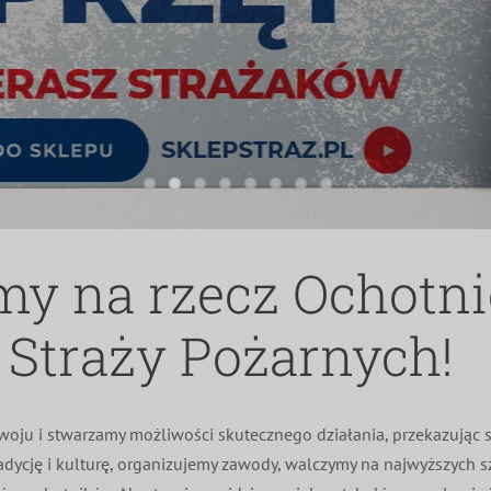
Akcja OCHOTNICY OCHOTNIKOM
DOWIEDZ SIĘ WIĘCEJ!
my na rzecz Ochotn
Straży Pożarnych!
oju i stwarzamy możliwości skutecznego działania, przekazując s
adycję i kulturę, organizujemy zawody, walczymy na najwyższych 