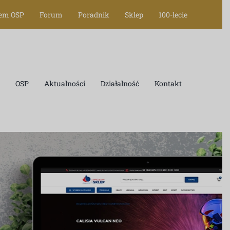
tem OSP
Forum
Poradnik
Sklep
100-lecie
OSP
Aktualności
Działalność
Kontakt
OWA