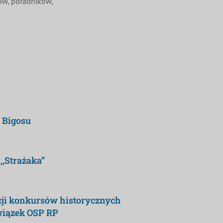
nów, poradników,
i Bigosu
,Strażaka”
ycji konkursów historycznych
wiązek OSP RP