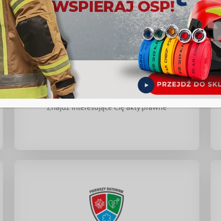
Prawo
Znajdź interesujące Cię akty prawne