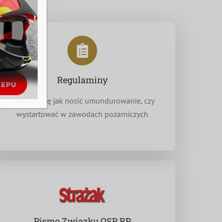
Regulaminy
Dowiedz się jak nosić umundurowanie, czy
wystartować w zawodach pożarniczych
Pismo Związku OSP RP