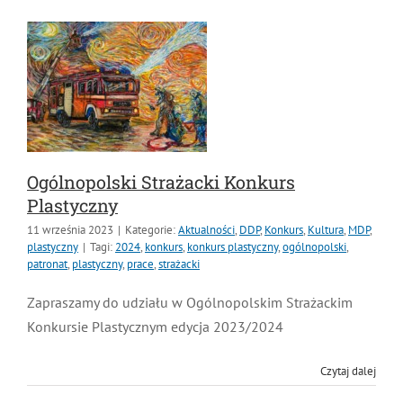
Ogólnopolski Strażacki Konkurs
Plastyczny
11 września 2023
|
Kategorie:
Aktualności
,
DDP
,
Konkurs
,
Kultura
,
MDP
,
plastyczny
|
Tagi:
2024
,
konkurs
,
konkurs plastyczny
,
ogólnopolski
,
patronat
,
plastyczny
,
prace
,
strażacki
Zapraszamy do udziału w Ogólnopolskim Strażackim
Konkursie Plastycznym edycja 2023/2024
Czytaj dalej