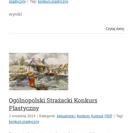
wyniki
Czytaj dalej
Ogólnopolski Strażacki Konkurs
Plastyczny
2 września 2024
|
Kategorie:
Aktualności
,
Konkurs
,
Kultura
,
MDP
|
Tagi:
konkurs plastyczny
Związek Ochotniczych Straży Pożarnych RP organizator