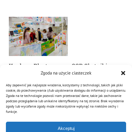
Konkurs Plastyczny w OSP Skotniki
Zgoda na użycie ciasteczek
28 lutego 2023
|
Kategorie:
Aktualności
,
Kultura
,
MDP
|
Tagi:
2023
,
Aby zapewnić jak najlepsze wrażenia, korzystamy z technologii, takich jak pliki
konkurs
,
konkurs plastyczny
,
ogólnopolski
,
plastyczny
,
prace
,
strażacki
cookie, do przechowywania i/lub uzyskiwania dostępu do informacji o urządzeniu.
Zgoda na te technologie pozwoli nam przetwarzać dane, takie jak zachowanie
Świętokrzyskie eliminacje wojewódzkie
podczas przeglądania lub unikalne identyfikatory na tej stronie. Brak wyrażenia
zgody lub wycofanie zgody może niekorzystnie wpłynąć na niektóre cechy i
funkcje.
Czytaj dalej
Akceptuj