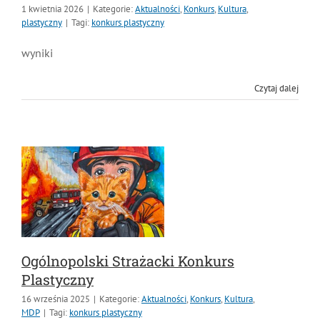
1 kwietnia 2026
|
Kategorie:
Aktualności
,
Konkurs
,
Kultura
,
MDP i DDP
Symbole
Kultura
System OSP
plastyczny
|
Tagi:
konkurs plastyczny
wyniki
OTWP
Orkiestry
Media
Sport
Forum
Czytaj dalej
PNWM
Floriany
Poradnik
Historia
Sklep
Projekty
100-lecie
Ogólnopolski Strażacki Konkurs
Plastyczny
16 września 2025
|
Kategorie:
Aktualności
,
Konkurs
,
Kultura
,
MDP
|
Tagi:
konkurs plastyczny