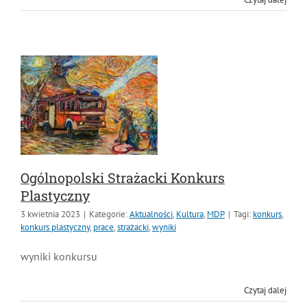
Czytaj dalej
Ogólnopolski Strażacki Konkurs
Plastyczny
3 kwietnia 2023
|
Kategorie:
Aktualności
,
Kultura
,
MDP
|
Tagi:
konkurs
,
konkurs plastyczny
,
prace
,
strażacki
,
wyniki
wyniki konkursu
Czytaj dalej