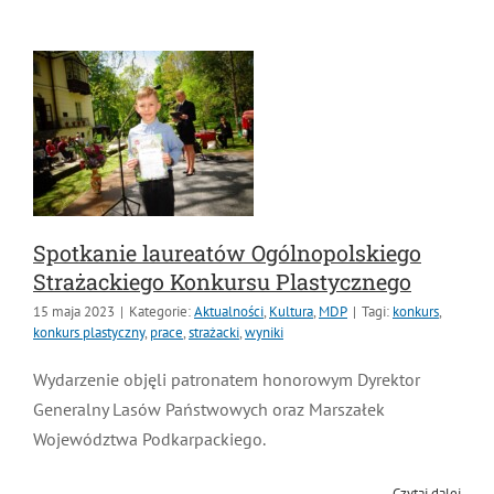
Spotkanie laureatów Ogólnopolskiego
Strażackiego Konkursu Plastycznego
15 maja 2023
|
Kategorie:
Aktualności
,
Kultura
,
MDP
|
Tagi:
konkurs
,
konkurs plastyczny
,
prace
,
strażacki
,
wyniki
Wydarzenie objęli patronatem honorowym Dyrektor
Generalny Lasów Państwowych oraz Marszałek
Województwa Podkarpackiego.