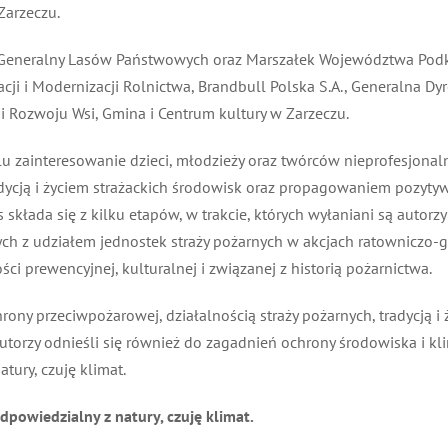
arzeczu.
Generalny Lasów Państwowych oraz Marszałek Województwa Podka
acji i Modernizacji Rolnictwa, Brandbull Polska S.A., Generalna D
 Rozwoju Wsi, Gmina i Centrum kultury w Zarzeczu.
u zainteresowanie dzieci, młodzieży oraz twórców nieprofesjonal
adycją i życiem strażackich środowisk oraz propagowaniem pozyty
kłada się z kilku etapów, w trakcie, których wyłaniani są autorz
 z udziałem jednostek straży pożarnych w akcjach ratowniczo-ga
i prewencyjnej, kulturalnej i związanej z historią pożarnictwa.
ny przeciwpożarowej, działalnością straży pożarnych, tradycją i ż
zy odnieśli się również do zagadnień ochrony środowiska i klim
ury, czuję klimat.
dpowiedzialny z natury, czuję klimat.