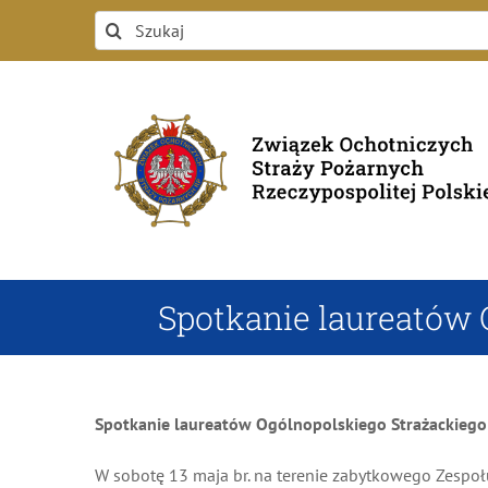
Przejdź
Szukaj
do
zawartości
Spotkanie laureatów 
Spotkanie laureatów Ogólnopolskiego Strażackiego 
W sobotę 13 maja br. na terenie zabytkowego Zespołu Pałacowo – Par