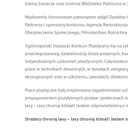
Gminy Zarzecze oraz Gminna Biblioteka Publiczna w Z
Wydarzenia Honorowym patronatem objęli Dyrektor 
Partnerzy i sponsorzy konkursu: Agencja Restrukturyz
Ubezpieczenia Społecznego, Ministerstwo Rolnictwa i
Ogólnopolski Strażacki Konkurs Plastyczny ma na cel
przeciwpożarową, działalnością straży pożarnych, tr
indywidualnych uzdolnień plastycznych. Cały konkurs s
prace w technikach dowolnych, w tematach związanych
ekologicznych oraz w szkoleniu, zawodach, działalnośc
Prace plastyczne były inspirowane zagadnieniami ochro
propagowaniem pozytywnych postaw społecznych. Autor
lasy – lasy chronią klimat! Jestem odpowiedzialny z nat
Strażacy chronią lasy – lasy chronią klimat! Jestem o