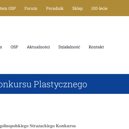
tem OSP
Forum
Poradnik
Sklep
100-lecie
OSP
Aktualności
Działalność
Kontakt
onkursu Plastycznego
𝐠𝐨 𝐒𝐭𝐫𝐚𝐳̇𝐚𝐜𝐤𝐢𝐞𝐠𝐨 𝐊𝐨𝐧𝐤𝐮𝐫𝐬𝐮