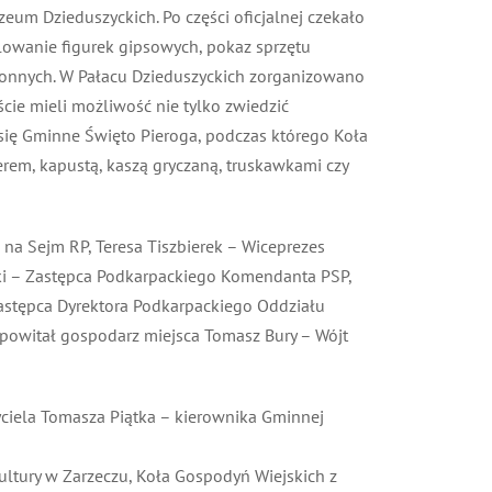
uzeum Dzieduszyckich. Po części oficjalnej czekało
lowanie figurek gipsowych, pokaz sprzętu
ronnych. W Pałacu Dzieduszyckich zorganizowano
ie mieli możliwość nie tylko zwiedzić
ę Gminne Święto Pieroga, podczas którego Koła
em, kapustą, kaszą gryczaną, truskawkami czy
na Sejm RP, Teresa Tiszbierek – Wiceprezes
i – Zastępca Podkarpackiego Komendanta PSP,
stępca Dyrektora Podkarpackiego Oddziału
owitał gospodarz miejsca Tomasz Bury – Wójt
yciela Tomasza Piątka – kierownika Gminnej
tury w Zarzeczu, Koła Gospodyń Wiejskich z