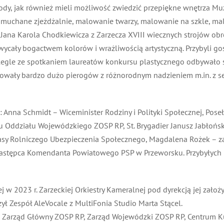
je nagrody, jak również mieli możliwość zwiedzić przepiękne wnętrza M
n. dmuchane zjeżdżalnie, malowanie twarzy, malowanie na szkle, ma
 Jana Karola Chodkiewicza z Zarzecza XVIII wiecznych strojów ob
ycały bogactwem kolorów i wrażliwością artystyczną. Przybyli gośc
gle ze spotkaniem laureatów konkursu plastycznego odbywało si
wały bardzo dużo pierogów z różnorodnym nadzieniem m.in. z ser
Anna Schmidt – Wiceminister Rodziny i Polityki Społecznej, Poseł 
 Oddziału Wojewódzkiego ZOSP RP, St. Brygadier Janusz Jabłońsk
y Rolniczego Ubezpieczenia Społecznego, Magdalena Rożek – za
astępca Komendanta Powiatowego PSP w Przeworsku. Przybyłych p
w 2023 r. Zarzeckiej Orkiestry Kameralnej pod dyrekcją jej założ
ył Zespół AleVocale z MultiFonia Studio Marta Stącel.
 Zarząd Główny ZOSP RP, Zarząd Wojewódzki ZOSP RP, Centrum Kul