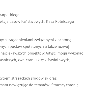
rpackiego.
yrekcja Lasów Państwowych, Kasa Rolniczego
nych, zagadnieniami związanymi z ochroną
wnych postaw społecznych a także rozwój
y najciekawszych projektów. Artyści mogą wykonać
śniczych, zwalczaniu klęsk żywiołowych,
yciem strażackich środowisk oraz
atu nawiązując do tematów: Strażacy chronią