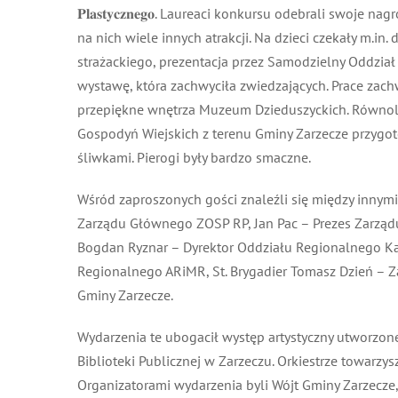
𝐏𝐥𝐚𝐬𝐭𝐲𝐜𝐳𝐧𝐞𝐠𝐨. Laureaci konkursu odebrali swo
na nich wiele innych atrakcji. Na dzieci czekały m.i
strażackiego, prezentacja przez Samodzielny Oddział
wystawę, która zachwyciła zwiedzających. Prace zachw
przepiękne wnętrza Muzeum Dzieduszyckich. Równole
Gospodyń Wiejskich z terenu Gminy Zarzecze przygoto
śliwkami. Pierogi były bardzo smaczne.
Wśród zaproszonych gości znaleźli się między innymi: 
Zarządu Głównego ZOSP RP, Jan Pac – Prezes Zarządu
Bogdan Ryznar – Dyrektor Oddziału Regionalnego Kas
Regionalnego ARiMR, St. Brygadier Tomasz Dzień – Z
Gminy Zarzecze.
Wydarzenia te ubogacił występ artystyczny utworzonej 
Biblioteki Publicznej w Zarzeczu. Orkiestrze towarzysz
Organizatorami wydarzenia byli Wójt Gminy Zarzecze,