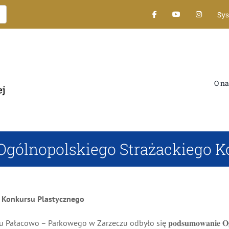
Sys
O nas
Ogólnopolskiego Strażackiego K
Konkursu Plastycznego
kowego w Zarzeczu odbyło się 𝐩𝐨𝐝𝐬𝐮𝐦𝐨𝐰𝐚𝐧𝐢𝐞 𝐎𝐠𝐨́𝐥𝐧𝐨𝐩𝐨𝐥𝐬𝐤𝐢𝐞