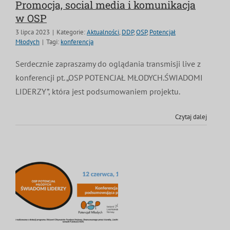
Promocja, social media i komunikacja
w OSP
3 lipca 2023
|
Kategorie:
Aktualności
,
DDP
,
OSP
,
Potencjał
Młodych
|
Tagi:
konferencja
Serdecznie zapraszamy do oglądania transmisji live z
konferencji pt. „OSP POTENCJAŁ MŁODYCH.ŚWIADOMI
LIDERZY”, która jest podsumowaniem projektu.
Czytaj dalej