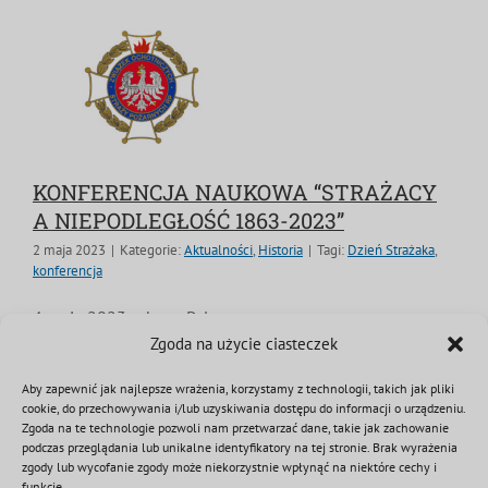
KONFERENCJA NAUKOWA “STRAŻACY
A NIEPODLEGŁOŚĆ 1863-2023”
2 maja 2023
|
Kategorie:
Aktualności
,
Historia
|
Tagi:
Dzień Strażaka
,
konferencja
4 maja 2023 roku w Pałacu
Zgoda na użycie ciasteczek
Przebendowskich/Radziwiłłów, głównej siedzibie
Muzeum Niepodległości w Warszawie - odbędzie się
Aby zapewnić jak najlepsze wrażenia, korzystamy z technologii, takich jak pliki
Ogólnopolska Konferencja Naukowa „Strażacy a
cookie, do przechowywania i/lub uzyskiwania dostępu do informacji o urządzeniu.
Zgoda na te technologie pozwoli nam przetwarzać dane, takie jak zachowanie
niepodległość 1863 – 2023”. Początek konferencji o
podczas przeglądania lub unikalne identyfikatory na tej stronie. Brak wyrażenia
9.30.
zgody lub wycofanie zgody może niekorzystnie wpłynąć na niektóre cechy i
funkcje.