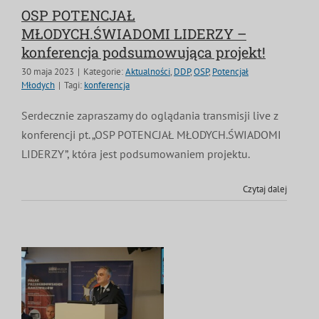
OSP POTENCJAŁ
MŁODYCH.ŚWIADOMI LIDERZY –
konferencja podsumowująca projekt!
30 maja 2023
|
Kategorie:
Aktualności
,
DDP
,
OSP
,
Potencjał
Młodych
|
Tagi:
konferencja
Serdecznie zapraszamy do oglądania transmisji live z
konferencji pt. „OSP POTENCJAŁ MŁODYCH.ŚWIADOMI
LIDERZY”, która jest podsumowaniem projektu.
Czytaj dalej