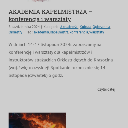
AKADEMIA KAPELMISTRZA –
konferencja i warsztaty
8 października 2024
|
Kategorie:
Aktualności
,
Kultura
,
Ogłoszenia
,
Orkiestry
|
Tagi:
akademia
,
kapelmistrz
,
konferencja
,
warsztaty
W dniach 14-17 listopada 2024r. zapraszamy na
konferencję i warsztaty dla kapelmistrzów i
instruktorów strażackich Orkiestr dętych do Krasocina
(woj. świętokrzyskie)! Spotkanie rozpocznie się 14
listopada (czwartek) o godz.
Czytaj dalej