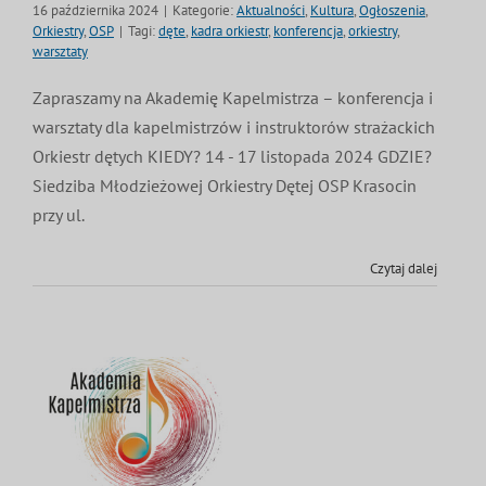
16 października 2024
|
Kategorie:
Aktualności
,
Kultura
,
Ogłoszenia
,
MDP i DDP
Symbole
Kultura
System OSP
Orkiestry
,
OSP
|
Tagi:
dęte
,
kadra orkiestr
,
konferencja
,
orkiestry
,
warsztaty
Zapraszamy na Akademię Kapelmistrza – konferencja i
OTWP
Orkiestry
Media
Sport
Forum
warsztaty dla kapelmistrzów i instruktorów strażackich
Orkiestr dętych KIEDY? 14 - 17 listopada 2024 GDZIE?
PNWM
Floriany
Poradnik
Siedziba Młodzieżowej Orkiestry Dętej OSP Krasocin
przy ul.
Historia
Sklep
Czytaj dalej
Projekty
100-lecie