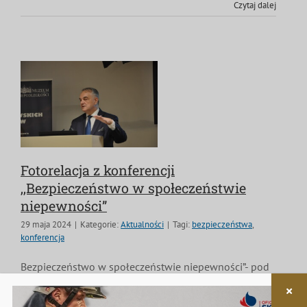
Czytaj dalej
Fotorelacja z konferencji
,,Bezpieczeństwo w społeczeństwie
niepewności”
29 maja 2024
|
Kategorie:
Aktualności
|
Tagi:
bezpieczeństwa
,
konferencja
Bezpieczeństwo w społeczeństwie niepewności”- pod
takim tytułem odbyła się 25 maja br. w Muzeum
Niepodległości w Warszawie konferencja naukowa