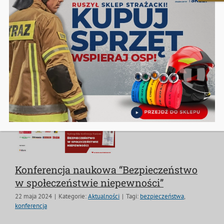
poświęcona wybranym zagadnieniom naszego
bezpieczeństwa.
Czytaj dalej
Konferencja naukowa “Bezpieczeństwo
w społeczeństwie niepewności”
22 maja 2024
|
Kategorie:
Aktualności
|
Tagi:
bezpieczeństwa
,
konferencja