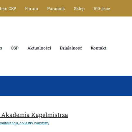
stem OSP
Forum
Poradnik
Sklep
100-lecie
s
OSP
Aktualności
Działalność
Kontakt
 – Akademia Kapelmistrza
konferencja
,
orkiestry
,
warsztaty