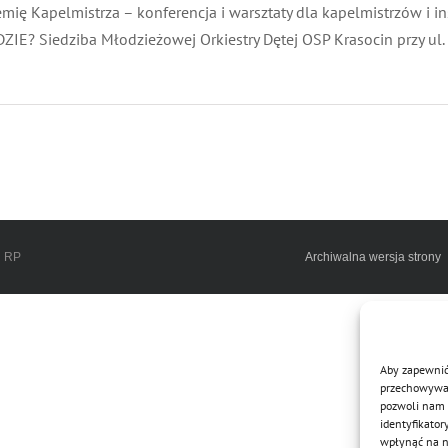
ię Kapelmistrza – konferencja i warsztaty dla kapelmistrzów i ins
ZIE? Siedziba Młodzieżowej Orkiestry Dętej OSP Krasocin przy ul.
h RP
Archiwalna wersja strony
Aby zapewnić 
przechowywani
pozwoli nam 
identyfikator
wpłynąć na ni