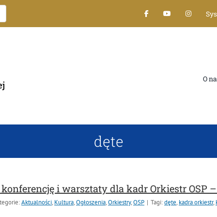
Sy
O na
dęte
 konferencję i warsztaty dla kadr Orkiestr OSP
tegorie:
Aktualności
,
Kultura
,
Ogłoszenia
,
Orkiestry
,
OSP
|
Tagi:
dęte
,
kadra orkiestr
,