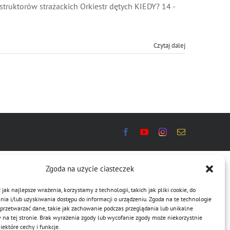
truktorów strażackich Orkiestr dętych KIEDY? 14 -
Czytaj dalej
Zgoda na użycie ciasteczek
jak najlepsze wrażenia, korzystamy z technologii, takich jak pliki cookie, do
a i/lub uzyskiwania dostępu do informacji o urządzeniu. Zgoda na te technologie
przetwarzać dane, takie jak zachowanie podczas przeglądania lub unikalne
y na tej stronie. Brak wyrażenia zgody lub wycofanie zgody może niekorzystnie
ektóre cechy i funkcje.