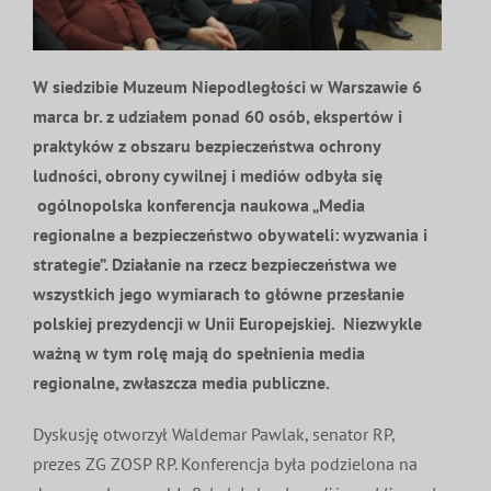
MDP i DDP
Symbole
Kultura
System OSP
W siedzibie Muzeum Niepodległości w Warszawie 6
OTWP
Orkiestry
Media
Sport
Forum
marca br. z udziałem ponad 60 osób, ekspertów i
praktyków z obszaru bezpieczeństwa ochrony
PNWM
Floriany
Poradnik
ludności, obrony cywilnej i mediów odbyła się
ogólnopolska konferencja naukowa „Media
regionalne a bezpieczeństwo obywateli: wyzwania i
Historia
Sklep
strategie”. Działanie na rzecz bezpieczeństwa we
wszystkich jego wymiarach to główne przesłanie
Projekty
100-lecie
polskiej prezydencji w Unii Europejskiej. Niezwykle
ważną w tym rolę mają do spełnienia media
regionalne, zwłaszcza media publiczne.
Dyskusję otworzył Waldemar Pawlak, senator RP,
prezes ZG ZOSP RP. Konferencja była podzielona na