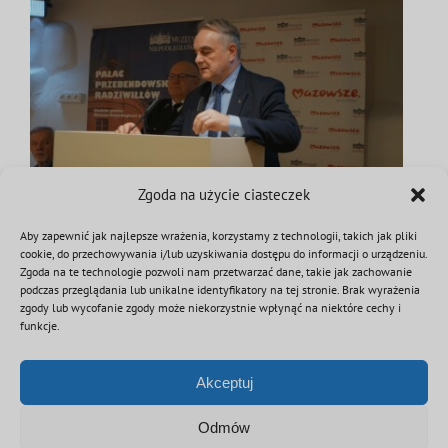
Zgoda na użycie ciasteczek
Aby zapewnić jak najlepsze wrażenia, korzystamy z technologii, takich jak pliki
cookie, do przechowywania i/lub uzyskiwania dostępu do informacji o urządzeniu.
7 marca 2025
|
Kategorie:
Aktualności
|
Tagi:
konferencja
Zgoda na te technologie pozwoli nam przetwarzać dane, takie jak zachowanie
podczas przeglądania lub unikalne identyfikatory na tej stronie. Brak wyrażenia
zgody lub wycofanie zgody może niekorzystnie wpłynąć na niektóre cechy i
funkcje.
Podziel się tą informacją
Akceptuj
Facebook
Twitter
Reddit
LinkedIn
WhatsApp
Tumblr
Pinterest
Vk
Email
Odmów