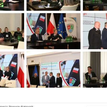
encja
,
Pierwszy Ratownik