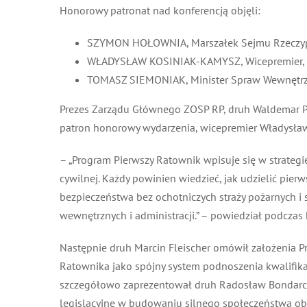
Honorowy patronat nad konferencją objęli:
SZYMON HOŁOWNIA, Marszałek Sejmu Rzeczypos
WŁADYSŁAW KOSINIAK-KAMYSZ, Wicepremier, Mi
TOMASZ SIEMONIAK, Minister Spraw Wewnętrznyc
Prezes Zarządu Głównego ZOSP RP, druh Waldemar Paw
patron honorowy wydarzenia, wicepremier Władysław
– „Program Pierwszy Ratownik wpisuje się w strategi
cywilnej. Każdy powinien wiedzieć, jak udzielić pier
bezpieczeństwa bez ochotniczych straży pożarnych i s
wewnętrznych i administracji.” – powiedział podczas
Następnie druh Marcin Fleischer omówił założenia Pr
Ratownika jako spójny system podnoszenia kwalifikac
szczegółowo zaprezentował druh Radosław Bondarczu
legislacyjne w budowaniu silnego społeczeństwa oby