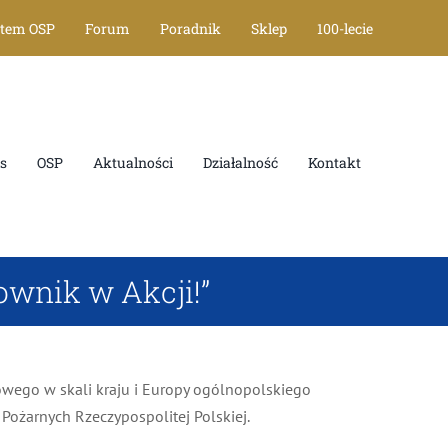
tem OSP
Forum
Poradnik
Sklep
100-lecie
OSP
Aktualności
Działalność
Kontakt
wnik w Akcji!”
ego w skali kraju i Europy ogólnopolskiego
ożarnych Rzeczypospolitej Polskiej.