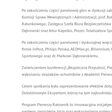
Po zakończeniu części panelowej głos w dyskusji zab
Komisji Spraw Wewnętrznych i Administracji; prof. Ro
Ratunkowego; Zastępca Szefa Biura Bezpieczeństwa Na
Dąbrowski oraz Artur Kapelko, Prezes Totalizatora Sp
Po zakończeniu części panelowej i dyskusyjnej wręc
firmie InPost, Philips Polska, AEDMax.pl, Billennium
Sportowego oraz dr. Markowi Dąbrowskiemu.
Zwieńczeniem konferencji „Bezpieczna Przyszłość. Pie
wykonaniu strażaków-ochotników z Akademii Pierws
Celem spotkania było zaprezentowanie efektów doty
Dziedzinowym Ekspertom, którzy na tym najtrudniejszym
Program Pierwszy Ratownik to innowacyjna inicjatywa
nagłego zagrożenia życia oraz wykorzystania potencj