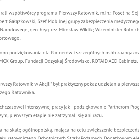
rali współtwórcy programu Pierwszy Ratownik, m.in.: Poseł na S
bert Gałązkowski, Szef Mobilnej grupy zabezpieczenia medycznego
rodowego, gen. bryg. rez. Mirosław Wiklik; Wiceminister Rolnict
ortowego.
zono podziękowania dla Partnerów i szczególnych osób zaangażow
, MCX Group, Fundacji Odzyskaj Środowisko, ROTAID AED Cabinets, L
rwszy Ratownik w Akcji!” był praktyczny pokaz udzielania pierws
zego Ratownika.
chczasowej intensywnej pracy jak i podziękowanie Partnerom Pr
, pierwszym etapie nie zatrzymali się ani razu.
 na skalę ogólnopolską, mająca na celu zwiększenie bezpieczeńs
ału ratowniczego Ochotniczych Straży Pożarnych. Dodatkowym ele