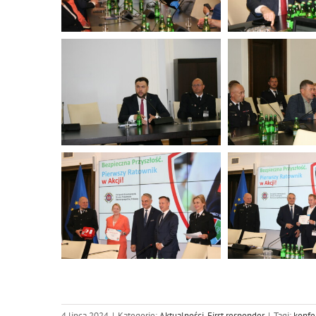
4 lipca 2024
|
Kategorie:
Aktualności
,
First responder
|
Tagi:
konfer