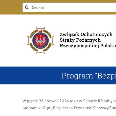
Przejdź
Szukaj
do
zawartości
Program “Bezpi
W piątek 28 czerwca 2024 roku w Senacie RP odbyła 
programu 1R pt. „Bezpieczna Przyszłość. Pierwszy Rat