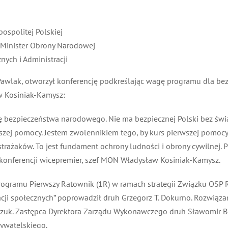
politej Polskiej
nister Obrony Narodowej
h i Administracji
lak, otworzył konferencję podkreślając wagę programu dla bezp
 Kosiniak-Kamysz:
ę bezpieczeństwa narodowego. Nie ma bezpiecznej Polski bez świa
wszej pomocy. Jestem zwolennikiem tego, by kurs pierwszej pomocy
trażaków. To jest fundament ochrony ludności i obrony cywilnej. 
 konferencji wicepremier, szef MON Władysław Kosiniak-Kamysz.
ogramu Pierwszy Ratownik (1R) w ramach strategii Związku OSP R
ji społecznych” poprowadził druh Grzegorz T. Dokurno. Rozwiąza
k. Zastępca Dyrektora Zarządu Wykonawczego druh Sławomir Boro
watelskiego.