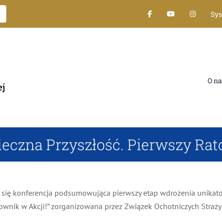
Sys
O nas
eczna Przyszłość. Pierwszy Rato
się konferencja podsumowująca pierwszy etap wdrożenia unikatow
ownik w Akcji!” zorganizowana przez Związek Ochotniczych Straży P