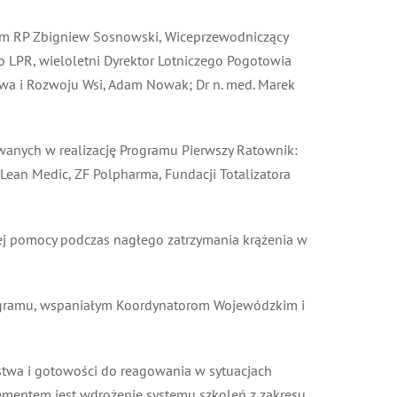
ejm RP Zbigniew Sosnowski, Wiceprzewodniczący
 LPR, wieloletni Dyrektor Lotniczego Pogotowia
wa i Rozwoju Wsi, Adam Nowak; Dr n. med. Marek
anych w realizację Programu Pierwszy Ratownik:
ean Medic, ZF Polpharma, Fundacji Totalizatora
zej pomocy podczas nagłego zatrzymania krążenia w
ogramu, wspaniałym Koordynatorom Wojewódzkim i
twa i gotowości do reagowania w sytuacjach
mentem jest wdrożenie systemu szkoleń z zakresu