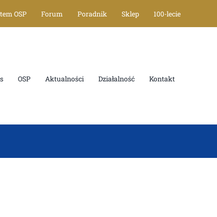
tem OSP
Forum
Poradnik
Sklep
100-lecie
OSP
Aktualności
Działalność
Kontakt