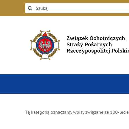
Przejdź
Szukaj
do
zawartości
Tą kategorią oznaczamy wpisy związane ze 100-leciem