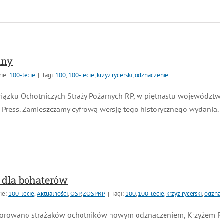
ny
e:
100-lecie
|
Tagi:
100
,
100-lecie
,
krzyż rycerski
,
odznaczenie
iązku Ochotniczych Straży Pożarnych RP, w piętnastu województwa
Press. Zamieszczamy cyfrową wersję tego historycznego wydania.
dla bohaterów
e:
100-lecie
,
Aktualności
,
OSP
,
ZOSPRP
|
Tagi:
100
,
100-lecie
,
krzyż rycerski
,
odznac
norowano strażaków ochotników nowym odznaczeniem, Krzyżem R