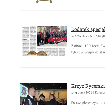
Dodatek specjal
31 stycznia 2022
|
Kategori
Z okazji 100-lecia Zw
tytułów Grupy Polska 
Krzyż Rycerski 
14 grudnia 2021
|
Kategori
Po raz pierwszy uho