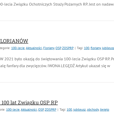
lecia Związku Ochotniczych Straży Pożarnych RP. Jest on nadawa
 FLORIANÓW
egorie:
100-lecie
,
Aktualności
,
Floriany
,
OSP
,
ZOSPRP
|
Tagi:
100
,
floriany
,
jubileusz
,
021 było okazją do świętowania 100-lecia Związku OSP RP. Po ra
 fanfary dla zwycięzców. IWONA LEGĘDŹ Artykuł ukazał się w
100 lat Związku OSP RP
ie:
100-lecie
,
Aktualności
,
OSP
,
ZOSPRP
|
Tagi:
100
,
jubileusz
,
obchody
,
święto