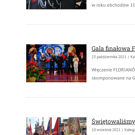
w roku obchodów 100-
Gala finałowa
23 października 2021
|
Kat
Wręczenie FLORIANÓW 2
skomponowane na Galę
Świętowaliśmy 
10 września 2021
|
Kategor