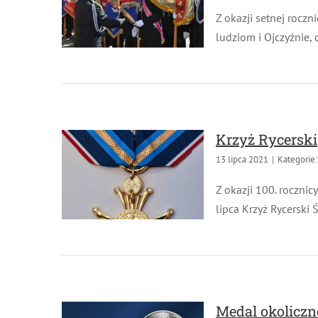
Z okazji setnej roczn
ludziom i Ojczyźnie, 
Krzyż Rycerski
13 lipca 2021
|
Kategorie:
Z okazji 100. rocznic
lipca Krzyż Rycerski 
Medal okoliczno