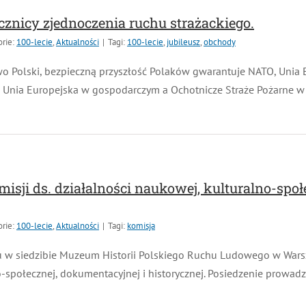
znicy zjednoczenia ruchu strażackiego.
ie:
100-lecie
,
Aktualności
|
Tagi:
100-lecie
,
jubileusz
,
obchody
o Polski, bezpieczną przyszłość Polaków gwarantuje NATO, Unia E
 Unia Europejska w gospodarczym a Ochotnicze Straże Pożarne w
isji ds. działalności naukowej, kulturalno-społ
ie:
100-lecie
,
Aktualności
|
Tagi:
komisja
w siedzibie Muzeum Historii Polskiego Ruchu Ludowego w Warszaw
społecznej, dokumentacyjnej i historycznej. Posiedzenie prowadz