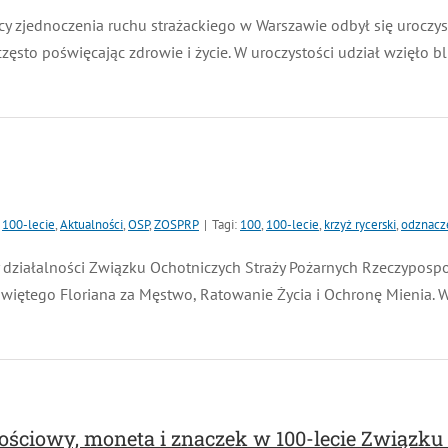
icy zjednoczenia ruchu strażackiego w Warszawie odbył się uroczy
często poświęcając zdrowie i życie. W uroczystości udział wzięło 
100-lecie
,
Aktualności
,
OSP
,
ZOSPRP
|
Tagi:
100
,
100-lecie
,
krzyż rycerski
,
odznacze
y działalności Związku Ochotniczych Straży Pożarnych Rzeczypospo
Świętego Floriana za Męstwo, Ratowanie Życia i Ochronę Mienia. Wy
ściowy, moneta i znaczek w 100-lecie Związku