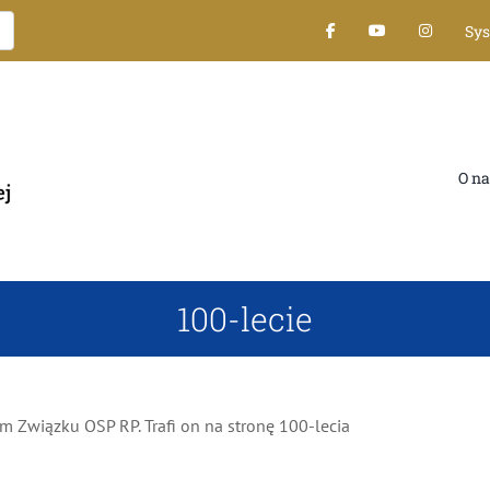
Sys
O nas
100-lecie
 Związku OSP RP. Trafi on na stronę 100-lecia