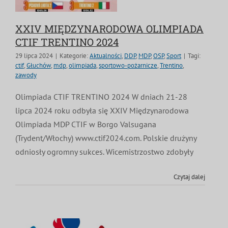
XXIV MIĘDZYNARODOWA OLIMPIADA
CTIF TRENTINO 2024
29 lipca 2024
|
Kategorie:
Aktualności
,
DDP
,
MDP
,
OSP
,
Sport
|
Tagi:
ctif
,
Głuchów
,
mdp
,
olimpiada
,
sportowo-pożarnicze
,
Trentino
,
zawody
Olimpiada CTIF TRENTINO 2024 W dniach 21-28
lipca 2024 roku odbyła się XXIV Międzynarodowa
Olimpiada MDP CTIF w Borgo Valsugana
(Trydent/Włochy) www.ctif2024.com. Polskie drużyny
odniosły ogromny sukces. Wicemistrzostwo zdobyły
Czytaj dalej