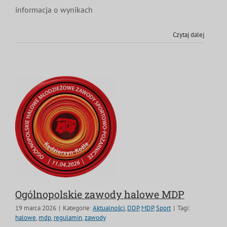
informacja o wynikach
MDP i DDP
Symbole
Kultura
System OSP
Czytaj dalej
OTWP
Orkiestry
Media
Sport
Forum
PNWM
Floriany
Poradnik
Historia
Sklep
Projekty
100-lecie
Ogólnopolskie zawody halowe MDP
19 marca 2026
|
Kategorie:
Aktualności
,
DDP
,
MDP
,
Sport
|
Tagi:
halowe
,
mdp
,
regulamin
,
zawody