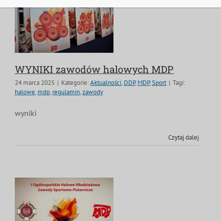
WYNIKI zawodów halowych MDP
24 marca 2025
|
Kategorie:
Aktualności
,
DDP
,
MDP
,
Sport
|
Tagi:
halowe
,
mdp
,
regulamin
,
zawody
wyniki
Czytaj dalej