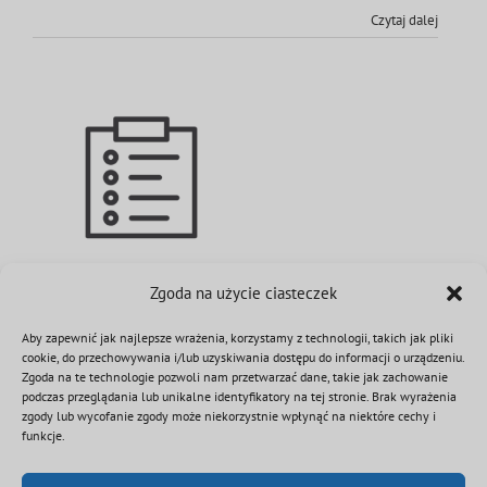
Czytaj dalej
Halowe Młodzieżowe Zawody
Zgoda na użycie ciasteczek
Sportowo-Pożarnicze
Aby zapewnić jak najlepsze wrażenia, korzystamy z technologii, takich jak pliki
8 kwietnia 2024
|
Kategorie:
Regulaminy
|
Tagi:
regulamin
,
sport
,
cookie, do przechowywania i/lub uzyskiwania dostępu do informacji o urządzeniu.
sportowo-pożarnicze
,
zawody
Zgoda na te technologie pozwoli nam przetwarzać dane, takie jak zachowanie
podczas przeglądania lub unikalne identyfikatory na tej stronie. Brak wyrażenia
Pobierz regulamin: Regulamin Halowych
zgody lub wycofanie zgody może niekorzystnie wpłynąć na niektóre cechy i
Młodzieżowych Zawodów Sportowo-Pożarniczych
funkcje.