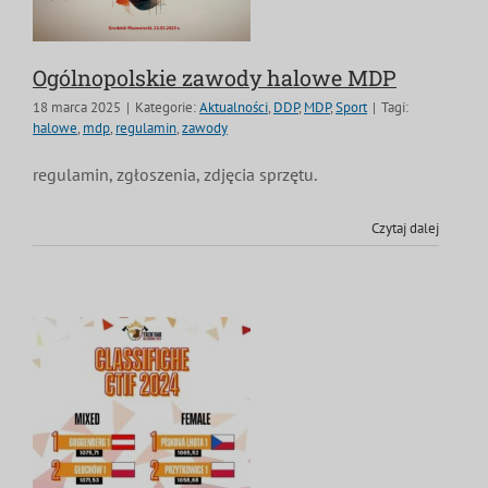
Ogólnopolskie zawody halowe MDP
18 marca 2025
|
Kategorie:
Aktualności
,
DDP
,
MDP
,
Sport
|
Tagi:
halowe
,
mdp
,
regulamin
,
zawody
regulamin, zgłoszenia, zdjęcia sprzętu.
Czytaj dalej