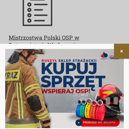
Mistrzostwa Polski OSP w
Ratownictwie Wodnym i
Powodziowym
5 maja 2025
|
Kategorie:
Regulaminy
|
Tagi:
sędzia
,
sędziowie
,
sędziowie zawodów strażackich
,
zawody
Regulamin Mistrzostw Polski OSP w Ratownictwie
Wodnym i Powodziowym
Czytaj dalej