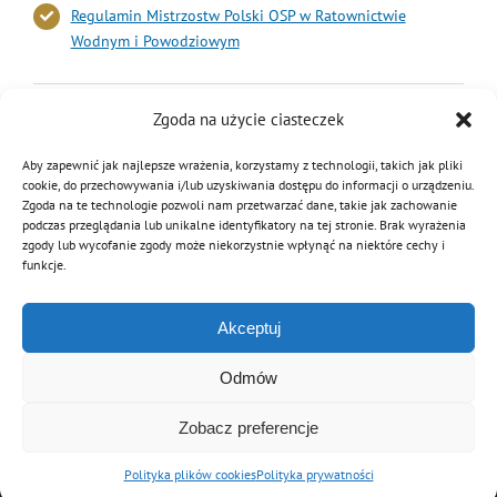
Regulamin Mistrzostw Polski OSP w Ratownictwie
Wodnym i Powodziowym
5 maja 2025
|
Kategorie:
Aktualności
,
Sport
|
Tagi:
ratownictwo wodne
,
Zgoda na użycie ciasteczek
zawody
Aby zapewnić jak najlepsze wrażenia, korzystamy z technologii, takich jak pliki
cookie, do przechowywania i/lub uzyskiwania dostępu do informacji o urządzeniu.
Zgoda na te technologie pozwoli nam przetwarzać dane, takie jak zachowanie
podczas przeglądania lub unikalne identyfikatory na tej stronie. Brak wyrażenia
Podziel się tą informacją
zgody lub wycofanie zgody może niekorzystnie wpłynąć na niektóre cechy i
funkcje.
Facebook
Twitter
Reddit
LinkedIn
WhatsApp
Tumblr
Pinterest
Vk
Email
Akceptuj
Odmów
Zobacz preferencje
© Copyright 2012 - 2026 | Związek OSP RP
Archiwalna wersja strony
Polityka plików cookies
Polityka prywatności