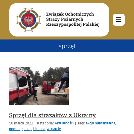
Przejdź
do
zawartości
Toggle
Navig
O nas
sprzęt
Misja i cele
Aktualności
Rodowód
Kalendarz wydarzeń
Ochotnicze Straże Pożarne
Władze
Ogłoszenia
Działalność
Sprzęt dla strażaków z Ukrainy
Dokumenty
Dzieci i młodzież
Kontakt
10 marca 2022
|
Kategorie:
Aktualności
|
Tagi:
akcja humanitarna
,
pomoc
,
sprzęt
,
Ukraina
,
wsparcie