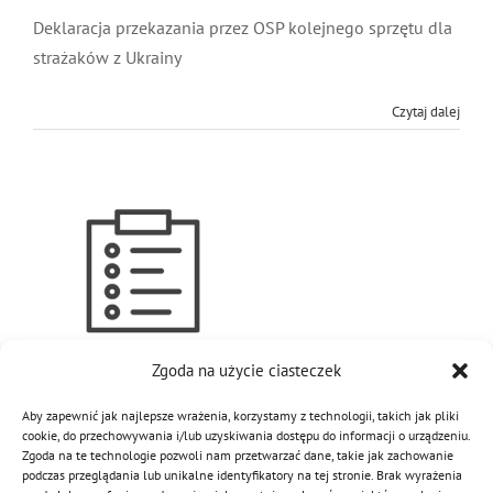
Deklaracja przekazania przez OSP kolejnego sprzętu dla
MDP i DDP
Symbole
Kultura
System OSP
strażaków z Ukrainy
OTWP
Orkiestry
Media
Sport
Forum
Czytaj dalej
PNWM
Floriany
Poradnik
Historia
Sklep
Projekty
100-lecie
Zgoda na użycie ciasteczek
Wyposażenie OSP
11 kwietnia 2008
|
Kategorie:
Regulaminy
|
Tagi:
JOT
,
osp
,
sprzęt
,
Aby zapewnić jak najlepsze wrażenia, korzystamy z technologii, takich jak pliki
wyposażenie
cookie, do przechowywania i/lub uzyskiwania dostępu do informacji o urządzeniu.
Zgoda na te technologie pozwoli nam przetwarzać dane, takie jak zachowanie
Wytyczne w sprawie wyposażenia
podczas przeglądania lub unikalne identyfikatory na tej stronie. Brak wyrażenia