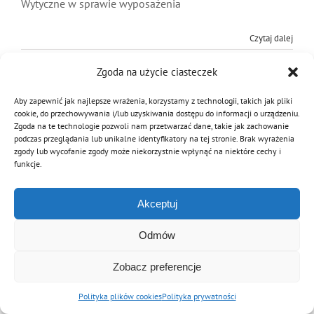
Wytyczne w sprawie wyposażenia
MDP i DDP
Symbole
Kultura
System OSP
Czytaj dalej
OTWP
Orkiestry
Media
Sport
Forum
Zgoda na użycie ciasteczek
Aby zapewnić jak najlepsze wrażenia, korzystamy z technologii, takich jak pliki
PNWM
Floriany
Poradnik
cookie, do przechowywania i/lub uzyskiwania dostępu do informacji o urządzeniu.
Zgoda na te technologie pozwoli nam przetwarzać dane, takie jak zachowanie
© Copyright 2012 - 2026 | Związek OSP RP
podczas przeglądania lub unikalne identyfikatory na tej stronie. Brak wyrażenia
zgody lub wycofanie zgody może niekorzystnie wpłynąć na niektóre cechy i
Archiwalna wersja strony
Historia
Sklep
funkcje.
Akceptuj
Projekty
100-lecie
Odmów
Zobacz preferencje
Polityka plików cookies
Polityka prywatności