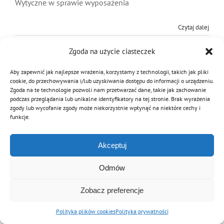
Wytyczne w sprawie wyposażenia
MDP i DDP
Symbole
Kultura
System OSP
Czytaj dalej
OTWP
Orkiestry
Media
Sport
Forum
Zgoda na użycie ciasteczek
Aby zapewnić jak najlepsze wrażenia, korzystamy z technologii, takich jak pliki
PNWM
Floriany
Poradnik
cookie, do przechowywania i/lub uzyskiwania dostępu do informacji o urządzeniu.
Zgoda na te technologie pozwoli nam przetwarzać dane, takie jak zachowanie
© Copyright 2012 - 2026 | Związek OSP RP
podczas przeglądania lub unikalne identyfikatory na tej stronie. Brak wyrażenia
zgody lub wycofanie zgody może niekorzystnie wpłynąć na niektóre cechy i
Archiwalna wersja strony
Historia
Sklep
funkcje.
Akceptuj
Projekty
100-lecie
Odmów
Zobacz preferencje
Polityka plików cookies
Polityka prywatności