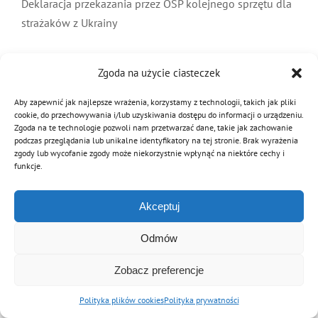
Deklaracja przekazania przez OSP kolejnego sprzętu dla
MDP i DDP
Symbole
Kultura
System OSP
strażaków z Ukrainy
Czytaj dalej
OTWP
Orkiestry
Media
Sport
Forum
Zgoda na użycie ciasteczek
Aby zapewnić jak najlepsze wrażenia, korzystamy z technologii, takich jak pliki
PNWM
Floriany
Poradnik
cookie, do przechowywania i/lub uzyskiwania dostępu do informacji o urządzeniu.
Zgoda na te technologie pozwoli nam przetwarzać dane, takie jak zachowanie
podczas przeglądania lub unikalne identyfikatory na tej stronie. Brak wyrażenia
zgody lub wycofanie zgody może niekorzystnie wpłynąć na niektóre cechy i
© Copyright 2012 - 2026 | Związek OSP RP
Historia
Sklep
funkcje.
Archiwalna wersja strony
Akceptuj
Projekty
100-lecie
Odmów
Zobacz preferencje
Polityka plików cookies
Polityka prywatności