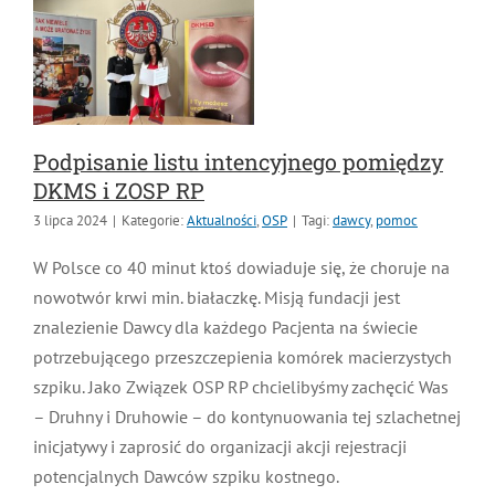
Podpisanie listu intencyjnego pomiędzy
DKMS i ZOSP RP
3 lipca 2024
|
Kategorie:
Aktualności
,
OSP
|
Tagi:
dawcy
,
pomoc
W Polsce co 40 minut ktoś dowiaduje się, że choruje
na nowotwór krwi min. białaczkę. Misją fundacji jest
znalezienie Dawcy dla każdego Pacjenta na świecie
potrzebującego przeszczepienia komórek
macierzystych szpiku. Jako Związek OSP RP
chcielibyśmy zachęcić Was – Druhny i Druhowie – do
kontynuowania tej szlachetnej inicjatywy i zaprosić do