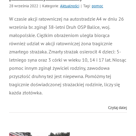
Pomóżmy rodzinie strażaka zmarłego
podczas akcji ratowniczej
28 września 2022
|
Kategorie:
Aktualności
|
Tagi:
pomoc
W czasie akcji ratowniczej na autostradzie A4 w dniu
26 września br. zginął 38-letni Druh OSP Balice, woj.
małopolskie. Ciężkim obrażeniom uległa biorąca
również udział w akcji ratowniczej żona tragicznie
zmarłego strażaka. Zmarły strażak osierocił 4 dzieci: 5-
letniego syna oraz 3 córki w wieku 10, 14 i 17 lat.
Niosąc pomoc innym zginął żywiciel rodziny,
zawodowa przyszłość druhny też jest niepewna.
Pomóżmy tej tragicznie doświadczonej strażackiej
rodzinie, liczy się każda złotówka.
Czytaj dalej