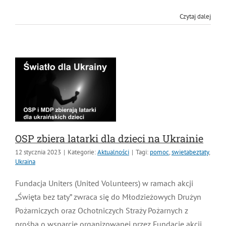
organizacji akcji rejestracji potencjalnych Dawców
szpiku kostnego.
Czytaj dalej
OSP zbiera latarki dla dzieci na Ukrainie
12 stycznia 2023
|
Kategorie:
Aktualności
|
Tagi:
pomoc
,
swietabeztaty
,
Ukraina
Fundacja Uniters (United Volunteers) w ramach akcji
„Święta bez taty” zwraca się do Młodzieżowych Drużyn