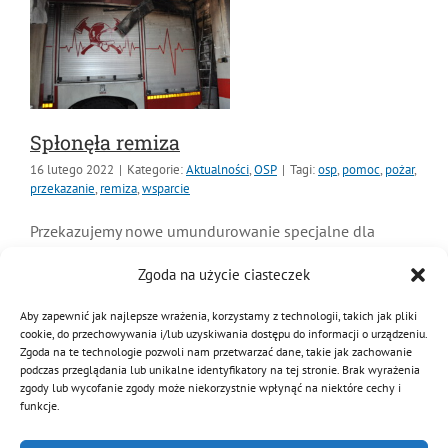
Spłonęła remiza
16 lutego 2022
|
Kategorie:
Aktualności
,
OSP
|
Tagi:
osp
,
pomoc
,
pożar
,
przekazanie
,
remiza
,
wsparcie
Zgoda na użycie ciasteczek
Przekazujemy nowe umundurowanie specjalne dla
strażaków OSP Bądecz W remizie Ochotniczej Straży
Aby zapewnić jak najlepsze wrażenia, korzystamy z technologii, takich jak pliki
Pożarnej w miejscowości Bądecz (gm. Wysoka, pow.
cookie, do przechowywania i/lub uzyskiwania dostępu do informacji o urządzeniu.
Zgoda na te technologie pozwoli nam przetwarzać dane, takie jak zachowanie
pilski, woj. wielkopolskie) zapalił się piec. Pożar strawił
podczas przeglądania lub unikalne identyfikatory na tej stronie. Brak wyrażenia
siedzibę strażaków,
zgody lub wycofanie zgody może niekorzystnie wpłynąć na niektóre cechy i
funkcje.
Czytaj dalej