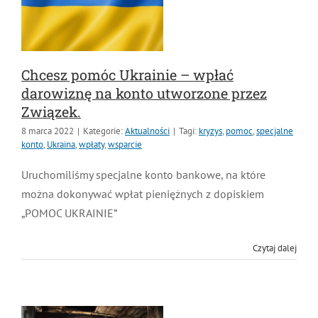
Chcesz pomóc Ukrainie – wpłać
darowiznę na konto utworzone przez
Związek.
8 marca 2022
|
Kategorie:
Aktualności
|
Tagi:
kryzys
,
pomoc
,
specjalne konto
,
Ukraina
,
wpłaty
,
wsparcie
Uruchomiliśmy specjalne konto bankowe, na które
można dokonywać wpłat pieniężnych z dopiskiem
„POMOC UKRAINIE”
Czytaj dalej