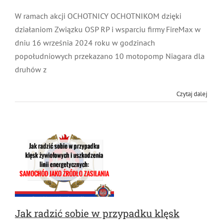
MDP i DDP
Symbole
Kultura
W ramach akcji OCHOTNICY OCHOTNIKOM dzięki
System OSP
działaniom Związku OSP RP i wsparciu firmy FireMax
w dniu 16 września 2024 roku w godzinach
OTWP
Orkiestry
Media
Sport
Forum
popołudniowych przekazano 10 motopomp Niagara
dla druhów z
PNWM
Floriany
Poradnik
Czytaj dalej
Historia
Sklep
Projekty
100-lecie
Jak radzić sobie w przypadku klęsk