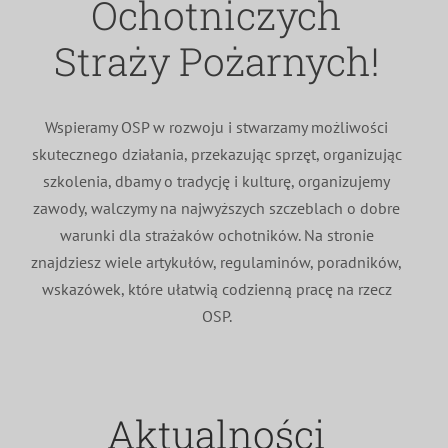
Ochotniczych
MDP i DDP
Symbole
Kultura
System OSP
Straży Pożarnych!
OTWP
Orkiestry
Media
Sport
Forum
Wspieramy OSP w rozwoju i stwarzamy możliwości
skutecznego działania, przekazując sprzęt, organizując
PNWM
Floriany
Poradnik
szkolenia, dbamy o tradycję i kulturę, organizujemy
zawody, walczymy na najwyższych szczeblach o dobre
Historia
Sklep
warunki dla strażaków ochotników. Na stronie
znajdziesz wiele artykułów, regulaminów, poradników,
wskazówek, które ułatwią codzienną pracę na rzecz
Projekty
100-lecie
OSP.
Aktualności