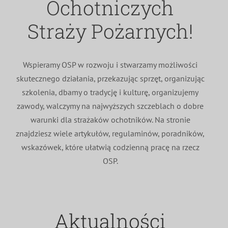
Ochotniczych
MDP i DDP
Symbole
Kultura
System OSP
Straży Pożarnych!
OTWP
Orkiestry
Media
Sport
Forum
Wspieramy OSP w rozwoju i stwarzamy możliwości
skutecznego działania, przekazując sprzęt, organizując
PNWM
Floriany
Poradnik
szkolenia, dbamy o tradycję i kulturę, organizujemy
zawody, walczymy na najwyższych szczeblach o dobre
Historia
Sklep
warunki dla strażaków ochotników. Na stronie
znajdziesz wiele artykułów, regulaminów, poradników,
wskazówek, które ułatwią codzienną pracę na rzecz
Projekty
100-lecie
OSP.
Aktualności