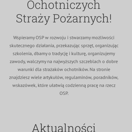
Ochotniczych
MDP i DDP
Symbole
Kultura
System OSP
Straży Pożarnych!
OTWP
Orkiestry
Media
Sport
Forum
Wspieramy OSP w rozwoju i stwarzamy możliwości
skutecznego działania, przekazując sprzęt, organizując
PNWM
Floriany
Poradnik
szkolenia, dbamy o tradycję i kulturę, organizujemy
zawody, walczymy na najwyższych szczeblach o dobre
Historia
Sklep
warunki dla strażaków ochotników. Na stronie
znajdziesz wiele artykułów, regulaminów, poradników,
wskazówek, które ułatwią codzienną pracę na rzecz
Projekty
100-lecie
OSP.
Aktualności