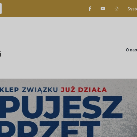
Sys
O nas