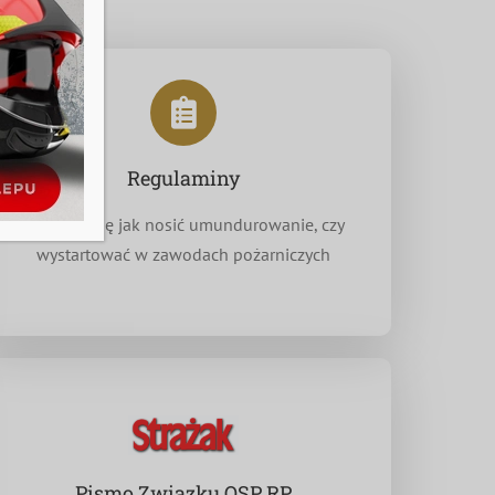
Regulaminy
Dowiedz się jak nosić umundurowanie, czy
wystartować w zawodach pożarniczych
Pismo Związku OSP RP