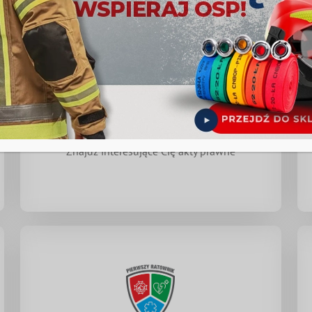
Prawo
Znajdź interesujące Cię akty prawne