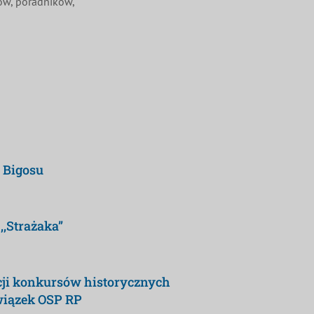
nów, poradników,
i Bigosu
,Strażaka”
ycji konkursów historycznych
wiązek OSP RP