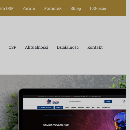
tem OSP
Forum
Poradnik
Sklep
100-lecie
OSP
Aktualności
Działalność
Kontakt