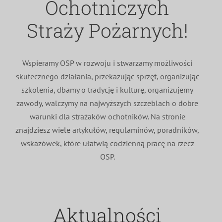
Ochotniczych
MDP i DDP
Symbole
Kultura
System OSP
Straży Pożarnych!
OTWP
Orkiestry
Media
Sport
Forum
Wspieramy OSP w rozwoju i stwarzamy możliwości
skutecznego działania, przekazując sprzęt, organizując
PNWM
Floriany
Poradnik
szkolenia, dbamy o tradycję i kulturę, organizujemy
zawody, walczymy na najwyższych szczeblach o dobre
Historia
Sklep
warunki dla strażaków ochotników. Na stronie
znajdziesz wiele artykułów, regulaminów, poradników,
wskazówek, które ułatwią codzienną pracę na rzecz
Projekty
100-lecie
OSP.
Aktualności