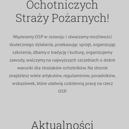
Ochotniczych
MDP i DDP
Symbole
Kultura
System OSP
Straży Pożarnych!
OTWP
Orkiestry
Media
Sport
Forum
Wspieramy OSP w rozwoju i stwarzamy możliwości
skutecznego działania, przekazując sprzęt, organizując
PNWM
Floriany
Poradnik
szkolenia, dbamy o tradycję i kulturę, organizujemy
zawody, walczymy na najwyższych szczeblach o dobre
Historia
Sklep
warunki dla strażaków ochotników. Na stronie
znajdziesz wiele artykułów, regulaminów, poradników,
wskazówek, które ułatwią codzienną pracę na rzecz
Projekty
100-lecie
OSP.
Aktualności