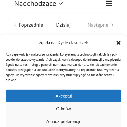
Wydarz
Nadchodzące
Wydarze
Lista
Szukaj
MDP i DDP
Symbole
Kultura
System OSP
Widoki
Nawigac
Wybierz
nawigac
po
Wydarzenia
Poprzednie
Dzisiaj
Następne
datę.
OTWP
Orkiestry
Media
Sport
Forum
wyszuki
Wydarzenia
i
widokac
Zgoda na użycie ciasteczek
Zasubskrybuj kalendarz
PNWM
Floriany
Poradnik
Aby zapewnić jak najlepsze wrażenia, korzystamy z technologii, takich jak pliki
cookie, do przechowywania i/lub uzyskiwania dostępu do informacji o urządzeniu.
Historia
Sklep
Zgoda na te technologie pozwoli nam przetwarzać dane, takie jak zachowanie
podczas przeglądania lub unikalne identyfikatory na tej stronie. Brak wyrażenia
zgody lub wycofanie zgody może niekorzystnie wpłynąć na niektóre cechy i
funkcje.
Projekty
100-lecie
Akceptuj
Odmów
Zobacz preferencje
© Copyright 2012 - 2026 | Związek OSP RP