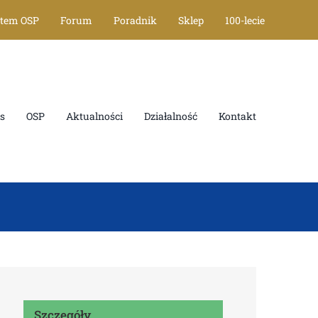
stem OSP
Forum
Poradnik
Sklep
100-lecie
s
OSP
Aktualności
Działalność
Kontakt
Szczegóły