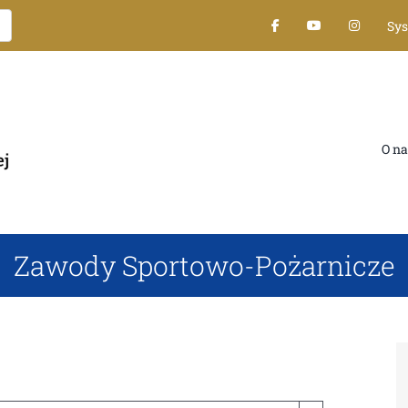
Sy
O na
Zawody Sportowo-Pożarnicze