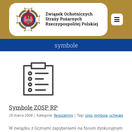
Przejdź
do
zawartości
Toggle
Navig
O nas
symbole
Misja i cele
Aktualności
Rodowód
Kalendarz wydarzeń
Ochotnicze Straże Pożarne
Władze
Ogłoszenia
Działalność
Symbole ZOSP RP
28 marca 2008
|
Kategorie:
Regulaminy
|
Tagi:
logo
,
symbole
,
uchwała
Dokumenty
Dzieci i młodzież
Kontakt
W związku z licznymi zapytaniami na forum dyskusyjnym