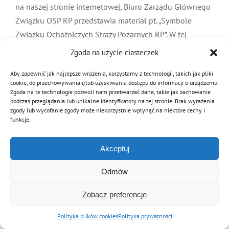
na naszej stronie internetowej, Biuro Zarządu Głównego
MDP i DDP
Symbole
Kultura
System OSP
Związku OSP RP przedstawia materiał pt. „Symbole
Związku Ochotniczych Straży Pożarnych RP”. W tej
OTWP
Orkiestry
formule
Media
Sport
Forum
Zgoda na użycie ciasteczek
Czytaj dalej
Aby zapewnić jak najlepsze wrażenia, korzystamy z technologii, takich jak pliki
PNWM
Floriany
Poradnik
cookie, do przechowywania i/lub uzyskiwania dostępu do informacji o urządzeniu.
Zgoda na te technologie pozwoli nam przetwarzać dane, takie jak zachowanie
podczas przeglądania lub unikalne identyfikatory na tej stronie. Brak wyrażenia
zgody lub wycofanie zgody może niekorzystnie wpłynąć na niektóre cechy i
Historia
Sklep
funkcje.
© Copyright 2012 - 2026 | Związek OSP RP
Akceptuj
Projekty
100-lecie
Archiwalna wersja strony
Odmów
Zobacz preferencje
Polityka plików cookies
Polityka prywatności