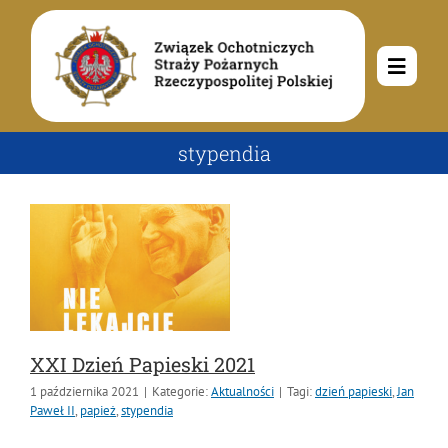
Przejdź
do
zawartości
Toggle
Navig
O nas
stypendia
Misja i cele
Aktualności
Rodowód
Kalendarz wydarzeń
Ochotnicze Straże Pożarne
Władze
Ogłoszenia
Działalność
XXI Dzień Papieski 2021
1 października 2021
|
Kategorie:
Aktualności
|
Tagi:
dzień papieski
,
Jan
Dokumenty
Dzieci i młodzież
Kontakt
Paweł II
,
papież
,
stypendia