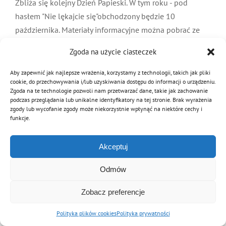
Zbliża się kolejny Dzień Papieski. W tym roku - pod
MDP i DDP
Symbole
Kultura
System OSP
hasłem "Nie lękajcie się"obchodzony będzie 10
października. Materiały informacyjne można pobrać ze
strony Fundacji Dzieło Nowego Tysiąclecia:
OTWP
Orkiestry
Media
Sport
Forum
Zgoda na użycie ciasteczek
www.dzielo.pl w
Aby zapewnić jak najlepsze wrażenia, korzystamy z technologii, takich jak pliki
PNWM
Floriany
Poradnik
Czytaj dalej
cookie, do przechowywania i/lub uzyskiwania dostępu do informacji o urządzeniu.
Zgoda na te technologie pozwoli nam przetwarzać dane, takie jak zachowanie
podczas przeglądania lub unikalne identyfikatory na tej stronie. Brak wyrażenia
zgody lub wycofanie zgody może niekorzystnie wpłynąć na niektóre cechy i
Historia
Sklep
funkcje.
Akceptuj
Projekty
100-lecie
© Copyright 2012 - 2026 | Związek OSP RP
Archiwalna wersja strony
Odmów
Zobacz preferencje
Polityka plików cookies
Polityka prywatności