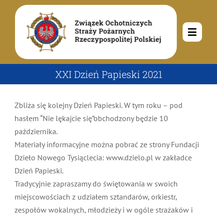
Przejdź
do
zawartości
Toggle
Navig
O nas
XXI Dzień Papieski 2021
Misja i cele
Aktualności
Zbliża się kolejny Dzień Papieski. W tym roku – pod
hasłem “Nie lękajcie się”obchodzony będzie 10
października.
Rodowód
Kalendarz wydarzeń
Ochotnicze Straże Pożarne
Materiały informacyjne można pobrać ze strony Fundacji
Dzieło Nowego Tysiąclecia: www.dzielo.pl w zakładce
Władze
Ogłoszenia
Działalność
Dzień Papieski.
Tradycyjnie zapraszamy do świętowania w swoich
miejscowościach z udziałem sztandarów, orkiestr,
Dokumenty
Dzieci i młodzież
Kontakt
zespołów wokalnych, młodzieży i w ogóle strażaków i