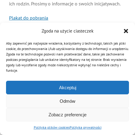
ich rodzin. Prosimy o informacje o swoich inicjatywach.
MDP i DDP
Symbole
Kultura
System OSP
Plakat do pobrania
OTWP
Orkiestry
Media
Sport
Forum
Zgoda na użycie ciasteczek
Aby zapewnić jak najlepsze wrażenia, korzystamy z technologii, takich jak pliki
PNWM
Floriany
Poradnik
cookie, do przechowywania i/lub uzyskiwania dostępu do informacji o urządzeniu.
Zgoda na te technologie pozwoli nam przetwarzać dane, takie jak zachowanie
podczas przeglądania lub unikalne identyfikatory na tej stronie. Brak wyrażenia
© Copyright 2012 - 2026 | Związek OSP RP
zgody lub wycofanie zgody może niekorzystnie wpłynąć na niektóre cechy i
Historia
Sklep
Archiwalna wersja strony
funkcje.
Akceptuj
Projekty
100-lecie
Odmów
Zobacz preferencje
Polityka plików cookies
Polityka prywatności