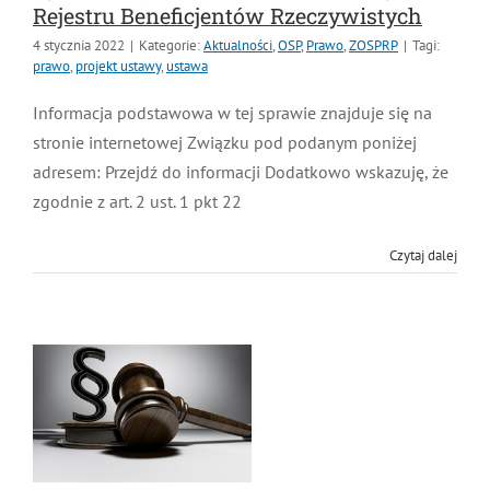
Rejestru Beneficjentów Rzeczywistych
MDP i DDP
Symbole
Kultura
System OSP
4 stycznia 2022
|
Kategorie:
Aktualności
,
OSP
,
Prawo
,
ZOSPRP
|
Tagi:
prawo
,
projekt ustawy
,
ustawa
OTWP
Orkiestry
Media
Sport
Forum
Informacja podstawowa w tej sprawie znajduje się na
stronie internetowej Związku pod podanym poniżej
adresem: Przejdź do informacji Dodatkowo wskazuję,
PNWM
Floriany
Poradnik
że zgodnie z art. 2 ust. 1 pkt 22
Historia
Sklep
Czytaj dalej
Projekty
100-lecie