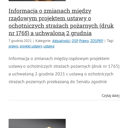
Informacja o zmianach między
rządowym projektem ustawy o
ochotniczych strażach pożarnych (druk
nr 1765) a uchwaloną 2 grudnia
7 grudnia 2021
|
Kategorie:
Aktualności
,
OSP
,
Prawo
,
ZOSPRP
|
Tagi:
prawo
,
projekt ustawy
,
ustawa
Informacja o zmianach między rządowym projektem
ustawy o ochotniczych strażach pożarnych (druk nr
1765) a uchwaloną 2 grudnia 2021 r. ustawą o
ochotniczych strażach pożarnych przekazaną do
Senatu zgodnie
Czytaj dalej