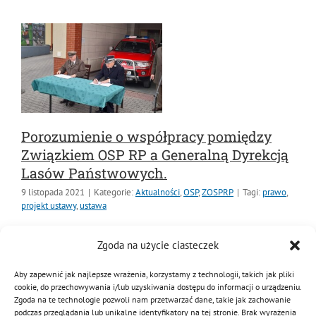
Czytaj dalej
Porozumienie o współpracy pomiędzy
Związkiem OSP RP a Generalną
Dyrekcją Lasów Państwowych.
9 listopada 2021
|
Kategorie:
Aktualności
,
OSP
,
ZOSPRP
|
Tagi:
prawo
,
projekt ustawy
,
ustawa
Zgoda na użycie ciasteczek
W dniu 08 listopada 2021 w podkrakowskich
Aby zapewnić jak najlepsze wrażenia, korzystamy z technologii, takich jak pliki
cookie, do przechowywania i/lub uzyskiwania dostępu do informacji o urządzeniu.
Zielonkach, województwo małopolskie odbyło się
Zgoda na te technologie pozwoli nam przetwarzać dane, takie jak zachowanie
uroczyste podpisanie porozumienia o współpracy
podczas przeglądania lub unikalne identyfikatory na tej stronie. Brak wyrażenia