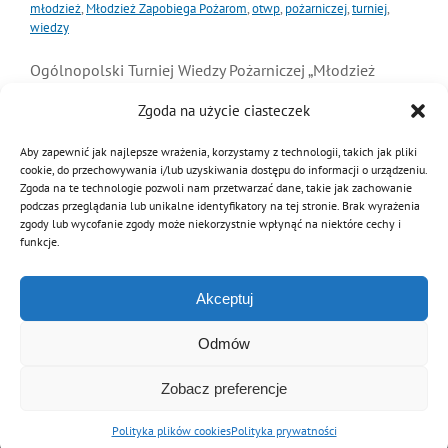
młodzież
,
Młodzież Zapobiega Pożarom
,
otwp
,
pożarniczej
,
turniej
,
MDP i DDP
Symbole
Kultura
wiedzy
System OSP
Ogólnopolski Turniej Wiedzy Pożarniczej „Młodzież
OTWP
Orkiestry
Media
Sport
Forum
Zapobiega Pożarom” (OTWP) ma na celu
Zgoda na użycie ciasteczek
popularyzowanie przepisów i kształtowanie
umiejętności w zakresie ochrony ludności, ekologii,
Aby zapewnić jak najlepsze wrażenia, korzystamy z technologii, takich jak pliki
PNWM
Floriany
Poradnik
cookie, do przechowywania i/lub uzyskiwania dostępu do informacji o urządzeniu.
ratownictwa i ochrony przeciwpożarowej. W
Zgoda na te technologie pozwoli nam przetwarzać dane, takie jak zachowanie
szczególności służy popularyzowaniu
podczas przeglądania lub unikalne identyfikatory na tej stronie. Brak wyrażenia
zgody lub wycofanie zgody może niekorzystnie wpłynąć na niektóre cechy i
Historia
Sklep
funkcje.
Czytaj dalej
Projekty
100-lecie
Akceptuj
Odmów
Zobacz preferencje
© Copyright 2012 - 2026 | Związek OSP RP
Archiwalna wersja strony
Polityka plików cookies
Polityka prywatności