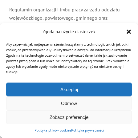
MDP i DDP
Symbole
Kultura
System OSP
Regulamin organizacji i trybu pracy zarządu oddziału
wojewódzkiego, powiatowego, gminnego oraz
prezydium zarządu oddziału wojewódzkiego,
OTWP
Orkiestry
Media
Sport
Forum
Zgoda na użycie ciasteczek
powiatowego, gminnego Związku OSP RP (PDF)
Aby zapewnić jak najlepsze wrażenia, korzystamy z technologii, takich jak pliki
PNWM
Floriany
Poradnik
Czytaj dalej
cookie, do przechowywania i/lub uzyskiwania dostępu do informacji o urządzeniu.
Zgoda na te technologie pozwoli nam przetwarzać dane, takie jak zachowanie
podczas przeglądania lub unikalne identyfikatory na tej stronie. Brak wyrażenia
zgody lub wycofanie zgody może niekorzystnie wpłynąć na niektóre cechy i
Historia
Sklep
funkcje.
Akceptuj
Projekty
100-lecie
© Copyright 2012 - 2026 | Związek OSP RP
Archiwalna wersja strony
Odmów
Zobacz preferencje
Polityka plików cookies
Polityka prywatności