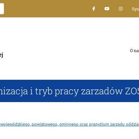
Sy
O na
izacja i tryb pracy zarzadów Z
ału wojewódzkiego, powiatowego, gminnego oraz prezydium zarządu oddz