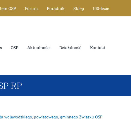
stem OSP
Forum
Poradnik
Sklep
100-lecie
s
OSP
Aktualności
Działalność
Kontakt
OSP RP
iału wojewódzkiego, powiatowego, gminnego Związku OSP