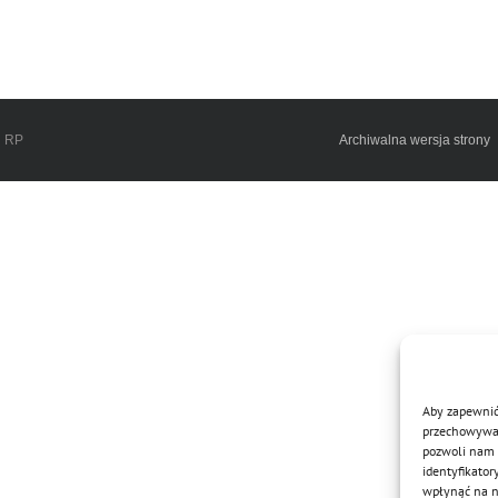
h RP
Archiwalna wersja strony
Aby zapewnić 
przechowywani
pozwoli nam 
identyfikator
wpłynąć na ni