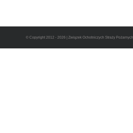
© Copyright 2012 - 2026 | Związek Ochotniczych Straży Pożarnyc